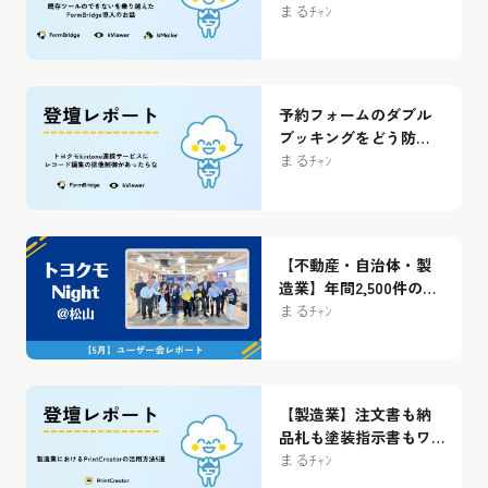
FormBridgeで実現した
まるﾁｬﾝ
マンション向け浄水器
サービス申込のDX【ユ
ーザー会レポート】
予約フォームのダブル
ブッキングをどう防
ぐ？西日本鉄道が実践
まるﾁｬﾝ
したkintone運用の工夫
【ユーザー会レポー
ト】
【不動産・自治体・製
造業】年間2,500件の解
約受付、業務時間230時
まるﾁｬﾝ
間削減、90以上の
kintoneアプリ活用…ト
ヨクモユーザー会
「Hello松山編」登壇ま
【製造業】注文書も納
とめ
品札も塗装指示書もワ
ンクリックで！90以上
まるﾁｬﾝ
のkintoneアプリと