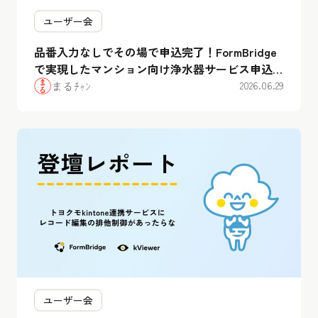
ユーザー会
品番入力なしでその場で申込完了！FormBridge
で実現したマンション向け浄水器サービス申込の
DX【ユーザー会レポート】
まるﾁｬﾝ
2026.06.29
ユーザー会