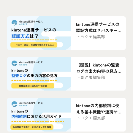
kintone連携サービスの
認証方式は？パスキー
認証で実現できること
トヨクモ編集部
を解説
【図説】kintoneの監査
ログの出力内容の見方
を操作範囲別に解説
トヨクモ編集部
kintoneの内部統制に使
える基本機能や連携サ
ービスを解説
トヨクモ編集部