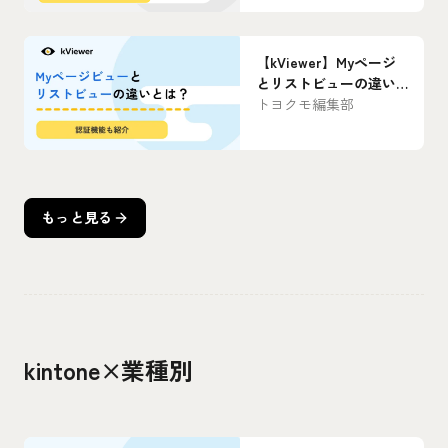
【kViewer】Myページ
とリストビューの違い
は？認証機能も紹介
トヨクモ編集部
もっと見る
kintone×業種別