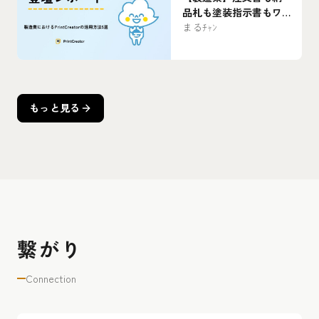
とめ
品札も塗装指示書もワ
ンクリックで！90以上
まるﾁｬﾝ
のkintoneアプリと
PrintCreatorの活用術
もっと見る
繋がり
Connection