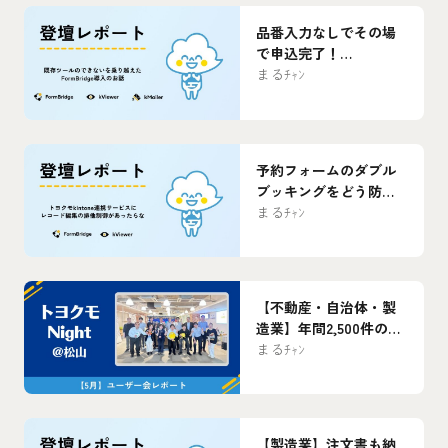
ポート】
品番入力なしでその場
で申込完了！
FormBridgeで実現した
まるﾁｬﾝ
マンション向け浄水器
サービス申込のDX【ユ
ーザー会レポート】
予約フォームのダブル
ブッキングをどう防
ぐ？西日本鉄道が実践
まるﾁｬﾝ
したkintone運用の工夫
【ユーザー会レポー
ト】
【不動産・自治体・製
造業】年間2,500件の解
約受付、業務時間230時
まるﾁｬﾝ
間削減、90以上の
kintoneアプリ活用…ト
ヨクモユーザー会
「Hello松山編」登壇ま
【製造業】注文書も納