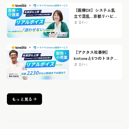
【医療DX】システム乱
立で混乱…京都リハビリ
テーション病院に学
まるﾁｬﾝ
ぶ、kViewerで作る「迷
わない職員ポータル」
【アクタス社事例】
kintoneと5つのトヨク
モ製品で「進捗のブラ
まるﾁｬﾝ
ックボックス化」を解
消！〜作業時間 月2,250
分→0分を実現した家具
修理と下取り業務の改
善術〜
もっと見る