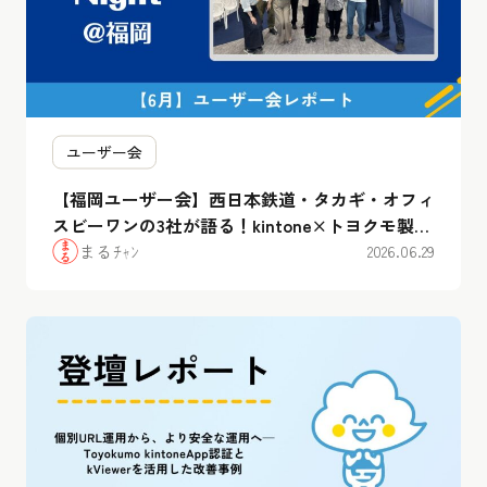
ユーザー会
【福岡ユーザー会】西日本鉄道・タカギ・オフィ
スビーワンの3社が語る！kintone×トヨクモ製品
のリアルな”腹割”活用事例まとめ
まるﾁｬﾝ
2026.06.29