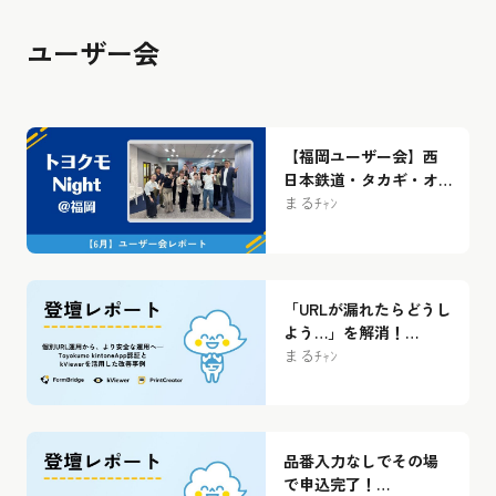
ユーザー会
【福岡ユーザー会】西
日本鉄道・タカギ・オ
フィスビーワンの3社が
まるﾁｬﾝ
語る！kintone×トヨク
モ製品のリアルな”腹
割”活用事例まとめ
「URLが漏れたらどうし
よう…」を解消！
Toyokumo kintoneApp
まるﾁｬﾝ
認証×kViewerで支払調
書のセキュアなWeb化
を実現【ユーザー会レ
ポート】
品番入力なしでその場
で申込完了！