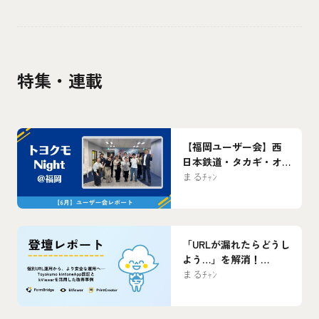
特集・連載
【福岡ユーザー会】西
日本鉄道・タカギ・オ
フィスビーワンの3社が
まるﾁｬﾝ
語る！kintone×トヨク
モ製品のリアルな”腹
割”活用事例まとめ
「URLが漏れたらどうし
よう…」を解消！
Toyokumo kintoneApp
まるﾁｬﾝ
認証×kViewerで支払調
書のセキュアなWeb化
を実現【ユーザー会レ