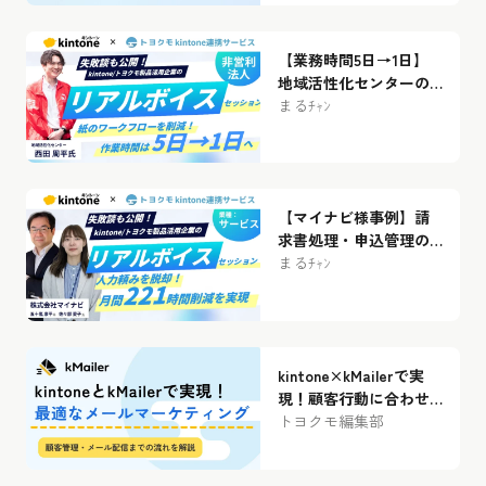
1年間の記録と6つのス
トーリー
【業務時間5日→1日】
地域活性化センターの
kintone×トヨクモ“紙業
まるﾁｬﾝ
務”改善ストーリー
【マイナビ様事例】請
求書処理・申込管理の
作業時間をトヨクモ4製
まるﾁｬﾝ
品で月220時間削減！〜
市民開発時代のガバナ
ンスの強化と業務改善
術〜
kintone×kMailerで実
現！顧客行動に合わせ
た最適なメールマーケ
トヨクモ編集部
ティングとは