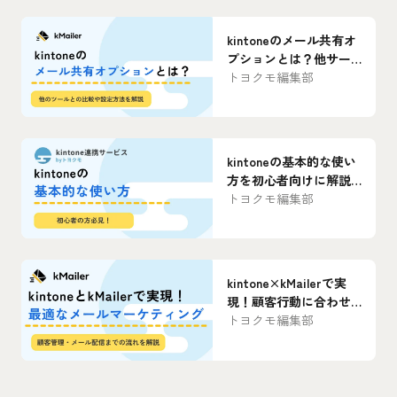
kintoneのメール共有オ
プションとは？他サー
ビスとの機能比較や設
トヨクモ編集部
定方法も解説
kintoneの基本的な使い
方を初心者向けに解説
｜業務で便利に使うコ
トヨクモ編集部
ツまで紹介
kintone×kMailerで実
現！顧客行動に合わせ
た最適なメールマーケ
トヨクモ編集部
ティングとは