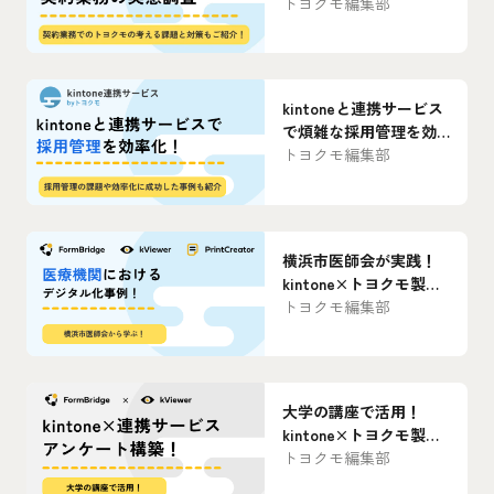
トヨクモ編集部
kintoneと連携サービス
で煩雑な採用管理を効
率化！【事例あり】お
トヨクモ編集部
すすめプラグインも紹
介！
横浜市医師会が実践！
kintone×トヨクモ製品
を活用した医療機関に
トヨクモ編集部
おけるデジタル化事例
大学の講座で活用！
kintone×トヨクモ製品
で構築した事前アンケ
トヨクモ編集部
ートの仕組みを解説