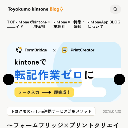
TOP
kintoneガ
kintone×
kintone×
特集・
kintoneApp BLOG
イド
用途別
業種別
連載
について
トヨクモのkintone連携サービス活用メソッド
2026.07.30
〜フォームブリッジ×プリントクリエイ