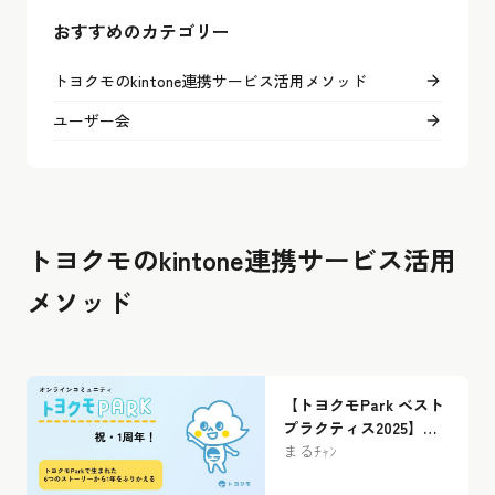
おすすめのカテゴリー
トヨクモのkintone連携サービス活用メソッド
ユーザー会
トヨクモのkintone連携サービス活用
メソッド
【トヨクモPark ベスト
プラクティス2025】孤
独な業務改善を“みんな
まるﾁｬﾝ
の試行錯誤”に変えた、