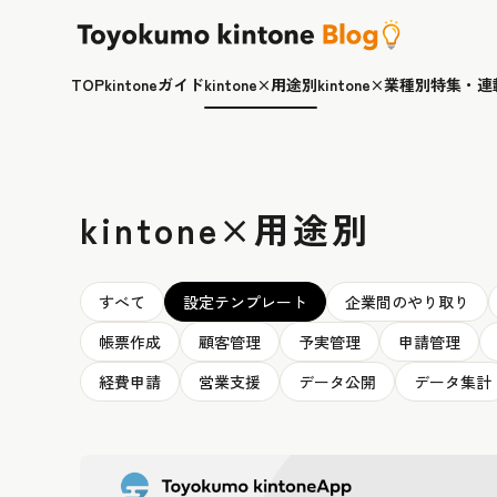
TOP
kintoneガイド
kintone×用途別
kintone×業種別
特集・連
kintone×用途別
すべて
設定テンプレート
企業間のやり取り
帳票作成
顧客管理
予実管理
申請管理
経費申請
営業支援
データ公開
データ集計