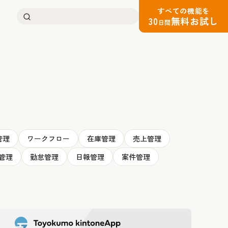
すべての機能を
検
30
無料お試し
日間
索:
管理
ワークフロー
在庫管理
売上管理
管理
勤怠管理
日報管理
案件管理