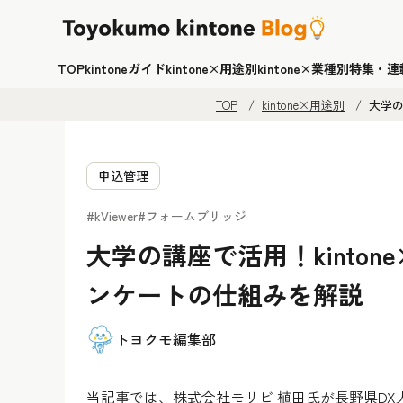
TOP
kintoneガイド
kintone×用途別
kintone×業種別
特集・連
TOP
kintone×用途別
大学の
申込管理
#kViewer
#フォームブリッジ
大学の講座で活用！kinto
ンケートの仕組みを解説
トヨクモ編集部
当記事では、株式会社モリビ 植田氏が長野県DX