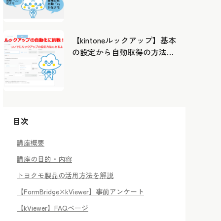
したカレンダーから出勤管
理！
【kintoneルックアップ】基本
の設定から自動取得の方法ま
で！
目次
講座概要
講座の目的・内容
トヨクモ製品の活用方法を解説
【FormBridge×kViewer】事前アンケート
【kViewer】FAQページ