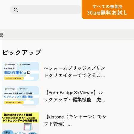
すべての機能を
検
30
無料お試し
日間
索:
説
ピックアップ
〜フォームブリッジ×プリン
トクリエイターでできるこ
と〜kintoneの活用の幅を広げ
よう
【FormBridge×kViewer】ル
ックアップ・編集機能 虎の
巻！
【kintone（キントーン）でシ
フト管理】
FormBridge×kViewerで作成