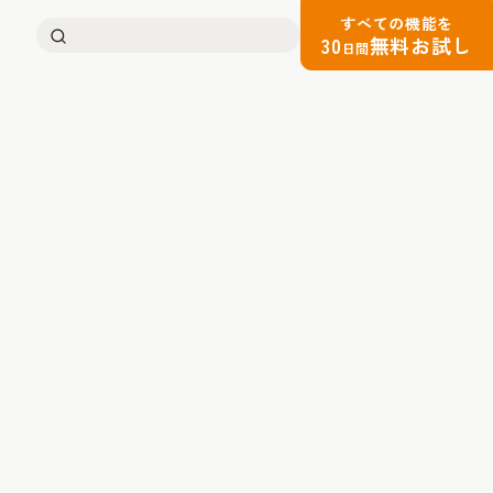
すべての機能を
検
30
無料お試し
日間
索: