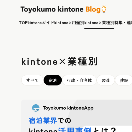
TOP
kintoneガイド
kintone×用途別
kintone×業種別
特集・連
kintone×業種別
すべて
宿泊
行政・自治体
製造
建設