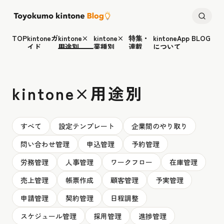
TOP
kintoneガ
kintone×
kintone×
特集・
kintoneApp BLOG
イド
用途別
業種別
連載
について
kintone×用途別
すべて
設定テンプレート
企業間のやり取り
問い合わせ管理
申込管理
予約管理
労務管理
人事管理
ワークフロー
在庫管理
売上管理
帳票作成
顧客管理
予実管理
申請管理
契約管理
日程調整
スケジュール管理
採用管理
進捗管理