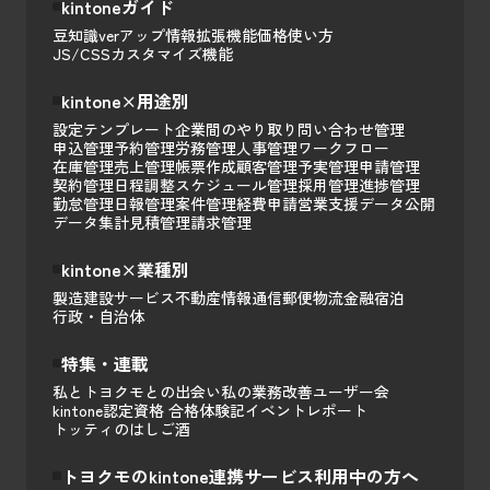
kintoneガイド
豆知識
verアップ情報
拡張機能
価格
使い方
JS/CSSカスタマイズ
機能
kintone×用途別
設定テンプレート
企業間のやり取り
問い合わせ管理
申込管理
予約管理
労務管理
人事管理
ワークフロー
在庫管理
売上管理
帳票作成
顧客管理
予実管理
申請管理
契約管理
日程調整
スケジュール管理
採用管理
進捗管理
勤怠管理
日報管理
案件管理
経費申請
営業支援
データ公開
データ集計
見積管理
請求管理
kintone×業種別
製造
建設
サービス
不動産
情報通信
郵便
物流
金融
宿泊
行政・自治体
特集・連載
私とトヨクモとの出会い
私の業務改善
ユーザー会
kintone認定資格 合格体験記
イベントレポート
トッティのはしご酒
トヨクモのkintone連携サービス利用中の方へ