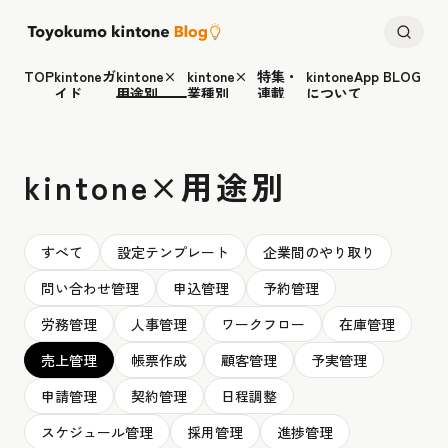
TOP
kintoneガ
kintone×
kintone×
特集・
kintoneApp BLOG
イド
用途別
業種別
連載
について
kintone×用途別
すべて
設定テンプレート
企業間のやり取り
問い合わせ管理
申込管理
予約管理
労務管理
人事管理
ワークフロー
在庫管理
売上管理
帳票作成
顧客管理
予実管理
申請管理
契約管理
日程調整
スケジュール管理
採用管理
進捗管理