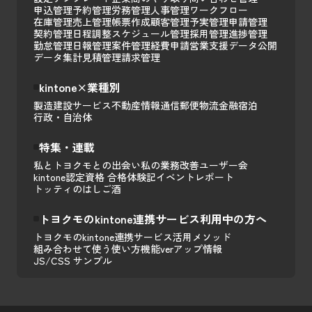
申込管理
予約管理
労務管理
人事管理
ワークフロー
在庫管理
売上管理
帳票作成
顧客管理
予実管理
申請管理
契約管理
日程調整
スケジュール管理
採用管理
進捗管理
勤怠管理
日報管理
案件管理
経費申請
営業支援
データ公開
データ集計
見積管理
請求管理
kintone×業種別
製造
建設
サービス
不動産
情報通信
郵便
物流
金融
宿泊
行政・自治体
特集・連載
私とトヨクモとの出会い
私の業務改善
ユーザー会
kintone認定資格 合格体験記
イベントレポート
トッティのはしご酒
トヨクモのkintone連携サービス利用中の方へ
トヨクモのkintone連携サービス活用メソッド
組み合わせて使う
使い方
機能
verアップ情報
JS/CSS サンプル