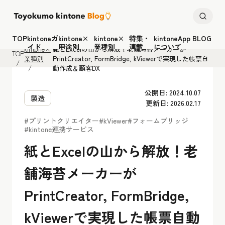
TOP
kintoneガ
kintone×
kintone×
特集・
kintoneApp BLOG
イド
用途別
業種別
連載
について
kintone×
紙とExcelの山から解放！老舗海苔メーカーが
TOP
業種別
PrintCreator, FormBridge, kViewerで実現した帳票自
動作成＆顧客DX
公開日: 2024.10.07
製造
更新日: 2026.02.17
#プリントクリエイター
#kViewer
#フォームブリッジ
#kintone連携サービス
紙とExcelの山から解放！老
舗海苔メーカーが
PrintCreator, FormBridge,
kViewerで実現した帳票自動