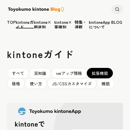
TOP
kintoneガ
kintone×
kintone×
特集・
kintoneApp BLOG
イド
用途別
業種別
連載
について
kintoneガイド
すべて
豆知識
verアップ情報
拡張機能
価格
使い方
JS/CSSカスタマイズ
機能