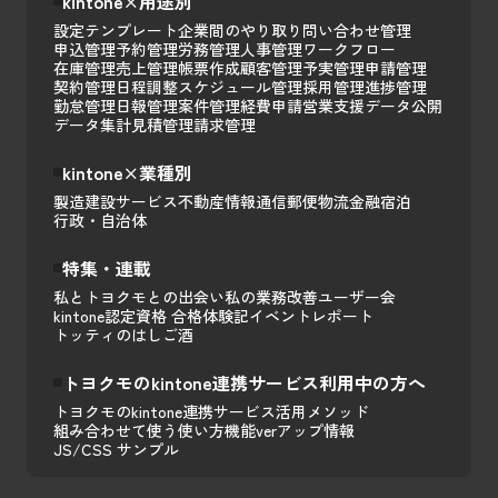
kintone×用途別
設定テンプレート
企業間のやり取り
問い合わせ管理
申込管理
予約管理
労務管理
人事管理
ワークフロー
在庫管理
売上管理
帳票作成
顧客管理
予実管理
申請管理
契約管理
日程調整
スケジュール管理
採用管理
進捗管理
勤怠管理
日報管理
案件管理
経費申請
営業支援
データ公開
データ集計
見積管理
請求管理
kintone×業種別
製造
建設
サービス
不動産
情報通信
郵便
物流
金融
宿泊
行政・自治体
特集・連載
私とトヨクモとの出会い
私の業務改善
ユーザー会
kintone認定資格 合格体験記
イベントレポート
トッティのはしご酒
トヨクモのkintone連携サービス利用中の方へ
トヨクモのkintone連携サービス活用メソッド
組み合わせて使う
使い方
機能
verアップ情報
JS/CSS サンプル