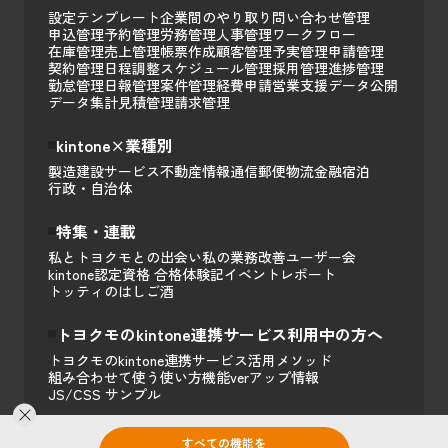
設定テンプレート
企業間のやり取り
問い合わせ管理
申込管理
予約管理
労務管理
人事管理
ワークフロー
在庫管理
売上管理
帳票作成
顧客管理
予実管理
申請管理
契約管理
日程調整
スケジュール管理
採用管理
進捗管理
勤怠管理
日報管理
案件管理
経費申請
営業支援
データ公開
データ集計
見積管理
請求管理
kintone×業種別
製造
建設
サービス
不動産
情報通信
郵便
物流
金融
宿泊
行政・自治体
特集・連載
私とトヨクモとの出会い
私の業務改善
ユーザー会
kintone認定資格 合格体験記
イベントレポート
トッティのはしご酒
トヨクモのkintone連携サービス利用中の方へ
トヨクモのkintone連携サービス活用メソッド
組み合わせて使う
使い方
機能
verアップ情報
JS/CSS サンプル
すべての機能を