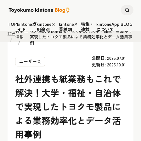
TOP
kintoneガ
kintone×
kintone×
特集・
kintoneApp BLOG
イド
用途別
業種別
連載
について
特集・
社外連携も紙業務もこれで解決！大学・福祉・自治体で
TOP
連載
実現したトヨクモ製品による業務効率化とデータ活用事
例
公開日: 2025.07.01
ユーザー会
更新日: 2025.10.01
社外連携も紙業務もこれで
解決！大学・福祉・自治体
で実現したトヨクモ製品に
よる業務効率化とデータ活
用事例