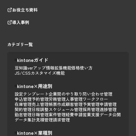
お役立ち資料
導入事例
カテゴリ一覧
kintoneガイド
豆知識
verアップ情報
拡張機能
価格
使い方
JS/CSSカスタマイズ
機能
kintone×用途別
設定テンプレート
企業間のやり取り
問い合わせ管理
申込管理
予約管理
労務管理
人事管理
ワークフロー
在庫管理
売上管理
帳票作成
顧客管理
予実管理
申請管理
契約管理
日程調整
スケジュール管理
採用管理
進捗管理
勤怠管理
日報管理
案件管理
経費申請
営業支援
データ公開
データ集計
見積管理
請求管理
kintone×業種別