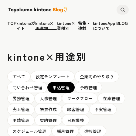
TOP
kintoneガ
kintone×
kintone×
特集・
kintoneApp BLOG
イド
用途別
業種別
連載
について
kintone×用途別
すべて
設定テンプレート
企業間のやり取り
問い合わせ管理
申込管理
予約管理
労務管理
人事管理
ワークフロー
在庫管理
売上管理
帳票作成
顧客管理
予実管理
申請管理
契約管理
日程調整
スケジュール管理
採用管理
進捗管理