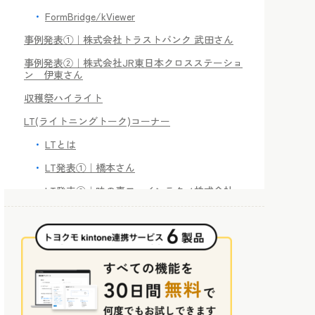
FormBridge/kViewer
事例発表①｜株式会社トラストバンク 武田さん
事例発表②｜株式会社JR東日本クロスステーショ
ン 伊東さん
収穫祭ハイライト
LT(ライトニングトーク)コーナー
LTとは
LT発表①｜橋本さん
LT発表②｜味の素ファインテクノ株式会社
大野さん
LT発表③｜合同会社アクアビット 長井さん
LT発表④｜Leanwork-Zen 三上さん
LT発表⑤｜株式会社マクアケ 山田さん
LT発表⑥｜ロート製薬株式会社 柴田さん