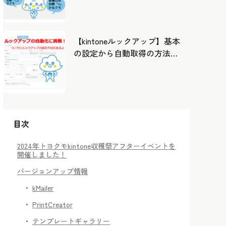
したカレンダーから出勤管
理！
【kintoneルックアップ】基本
の設定から自動取得の方法ま
で！
目次
2024年トヨクモkintone収穫祭アフターイベントを
開催しました！
バージョンアップ情報
kMailer
PrintCreator
テンプレートギャラリー