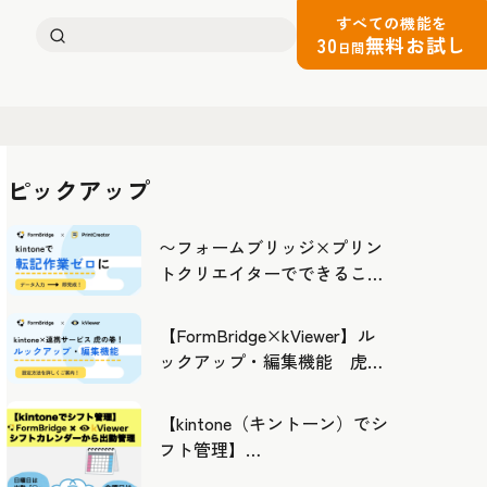
すべての機能を
検
30
無料お試し
日間
索:
ピックアップ
〜フォームブリッジ×プリン
トクリエイターでできるこ
と〜kintoneの活用の幅を広げ
よう
【FormBridge×kViewer】ル
ックアップ・編集機能 虎の
巻！
【kintone（キントーン）でシ
フト管理】
FormBridge×kViewerで作成