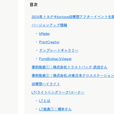
目次
2024年トヨクモkintone収穫祭アフターイベント
バージョンアップ情報
kMailer
PrintCreator
テンプレートギャラリー
FormBridge/kViewer
事例発表①｜株式会社トラストバンク 武田さん
事例発表②｜株式会社JR東日本クロスステーショ
収穫祭ハイライト
LT(ライトニングトーク)コーナー
LTとは
LT発表①｜橋本さん