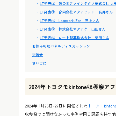
LT発表②｜味の素ファインテクノ株式会社 大
LT発表③｜合同会社アクアビット 長井さん
LT発表④｜Leanwork-Zen 三上さん
LT発表⑤｜株式会社マクアケ 山田さん
LT発表⑥｜ロート製薬株式会社 柴田さん
お悩み相談パネルディスカッション
交流会
さいごに
2024年トヨクモkintone収穫
2024年11月26日-27日に開催された
トヨクモkinto
収穫祭では聞けなかった事例や同じ課題を持つ他