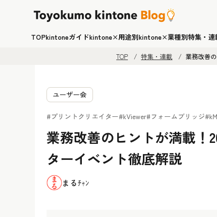
TOP
kintoneガイド
kintone×用途別
kintone×業種別
特集・連
TOP
特集・連載
業務改善の
ユーザー会
#プリントクリエイター
#kViewer
#フォームブリッジ
#kM
業務改善のヒントが満載！202
ターイベント徹底解説
まるﾁｬﾝ