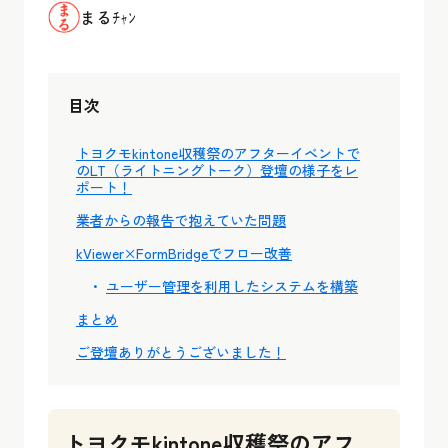
まるﾁｬﾝ
目次
トヨクモkintone収穫祭のアフターイベントで
のLT（ライトニングトーク）登壇の様子をレ
ポート！
業者からの報告で抱えていた問題
kViewer×FormBridgeでフロー改善
ユーザー管理を利用したシステムを構築
まとめ
ご登壇ありがとうございました！
トヨクモkintone収穫祭のアフ