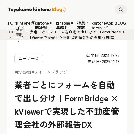
TOP
kintoneガ
kintone×
kintone×
特集・
kintoneApp BLOG
イド
用途別
業種別
連載
について
特集・
TOP
業者ごとにフォームを自動で出し分け！FormBridge ×
連載
kViewerで実現した不動産管理会社の外部報告DX
公開日: 2024.12.25
ユーザー会
更新日: 2025.11.13
#kViewer
#フォームブリッジ
業者ごとにフォームを自動
で出し分け！FormBridge ×
kViewerで実現した不動産管
理会社の外部報告DX