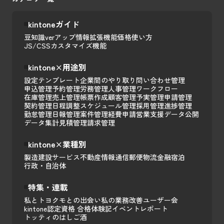
kintoneガイド
豆知識
verアップ情報
拡張機能
価格
使い方
JS/CSSカスタマイズ
機能
kintone×用途別
設定テンプレート
企業間のやり取り
問い合わせ管理
申込管理
予約管理
労務管理
人事管理
ワークフロー
在庫管理
売上管理
帳票作成
顧客管理
予実管理
申請管理
契約管理
日程調整
スケジュール管理
採用管理
進捗管理
勤怠管理
日報管理
案件管理
経費申請
営業支援
データ公開
データ集計
見積管理
請求管理
kintone×業種別
製造
建設
サービス
不動産
情報通信
郵便
物流
金融
宿泊
行政・自治体
特集・連載
私とトヨクモとの出会い
私の業務改善
ユーザー会
kintone認定資格 合格体験記
イベントレポート
トッティのはしご酒