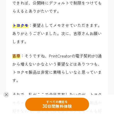
できれば、公開時にデフォルトで制限をつけても
らえるとありがたいです。
トヨクモ
：要望としてメモさせていただきます。
ありがとうございました。次に、吉原さんお願い
します。
吉原
：そうですね、PrintCreatorの電子契約が3通
から増えないかなという要望などはありつつも、
トヨクモ製品は非常に素晴らしいなと思っていま
す。
それで、私がここで今日共有したいのが、トヨク
すべての機能を
モちゃんへの愛ですね。やはり、トヨクモ製品が
30
日間無料体験
好きなので、皆さんにはぜひトヨクモちゃんも好