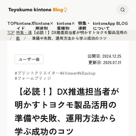
TOP
kintoneガ
kintone×
kintone×
特集・
kintoneApp BLOG
イド
用途別
業種別
連載
について
TOP
特集・連
【必読！】DX推進担当者が明かすトヨクモ製品活用の
載
準備や失敗、運用方法から学ぶ成功のコツ
公開日: 2024.12.25
ユーザー会
更新日: 2026.07.31
#プリントクリエイター
#kViewer
#kBackup
#フォームブリッジ
【必読！】DX推進担当者が
明かすトヨクモ製品活用の
準備や失敗、運用方法から
学ぶ成功のコツ