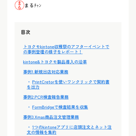
まるﾁｬﾝ
目次
トヨクモkintone収穫祭のアフターイベントで
の事例登壇の様子をレポート！
kintone&トヨクモ製品導入の沿革
事例1.新規出店対応業務
PrintCretorを使いワンクリックで契約書
を出力
事例2.PCR検査報告業務
FormBridgeで検査結果を収集
事例3.Xmas商品注文管理業務
1つのkintoneアプリに店頭注文とネット注
文の情報を集約