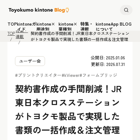
TOP
kintoneガ
kintone×
kintone×
特集・
kintoneApp BLOG
イド
用途別
業種別
連載
について
特集・
TOP
契約書作成の手間削減！JR東日本クロスステーション
連載
がトヨクモ製品で実現した書類の一括作成＆注文管理
公開日: 2025.01.06
ユーザー会
更新日: 2026.07.31
#プリントクリエイター
#kViewer
#フォームブリッジ
契約書作成の手間削減！JR
東日本クロスステーション
がトヨクモ製品で実現した
書類の一括作成＆注文管理