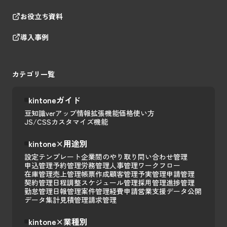
お役立ち資料
導入事例
カテゴリ一覧
kintoneガイド
豆知識
verアップ情報
拡張機能
価格
使い方
JS/CSSカスタマイズ
機能
kintone×用途別
設定テンプレート
企業間のやり取り
問い合わせ管理
申込管理
予約管理
労務管理
人事管理
ワークフロー
在庫管理
売上管理
帳票作成
顧客管理
予実管理
申請管理
契約管理
日程調整
スケジュール管理
採用管理
進捗管理
勤怠管理
日報管理
案件管理
経費申請
営業支援
データ公開
データ集計
見積管理
請求管理
kintone×業種別