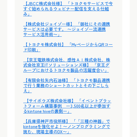
【JBCC株式会社様】 「トヨクモサービスで今
すぐ始められるウェビナー配信を支える仕組
み」
【株式会社ジョイゾー様】 「御社にその連携
サービスは必要です。 〜ジョイゾー流連携
サービス活用術〜」
【トヨクモ株式会社】 「MyページからQRコー
ド印刷」
【京王電鉄株式会社、感性ＡＩ株式会社、株
式会社京王ITソリューションズ様】 「京王グ
ループにおけるトヨクモ製品の活躍度合い」
【有限会社矢内石油様】 「トヨクモ製品連携
で行う業務のショートカットとその下ごしら
え」
【サイボウズ株式会社様】 「イベントプラッ
トフォーム構築事例 ー3,500名以上が参加す
るkintone hiveの裏側ー」
【兵庫県神戸市役所様】 「「三種の神器」で
kintoneを強化せよ！〜ノンプログラミングで
挑む、現場主導のDX〜」