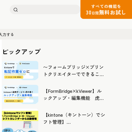
すべての機能を
検
30
無料お試し
日間
索:
を入力する
ピックアップ
〜フォームブリッジ×プリン
トクリエイターでできるこ
と〜kintoneの活用の幅を広げ
よう
【FormBridge×kViewer】ル
ックアップ・編集機能 虎の
巻！
【kintone（キントーン）でシ
フト管理】
FormBridge×kViewerで作成