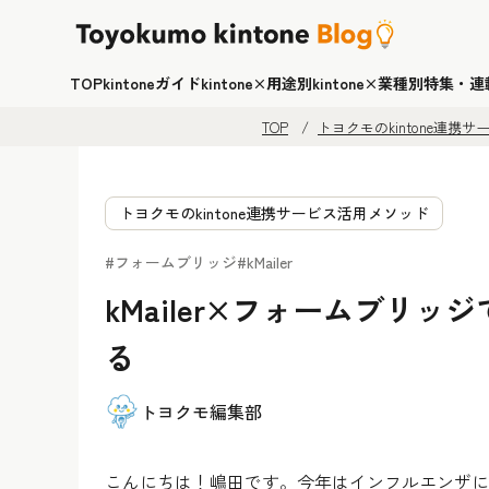
TOP
kintoneガイド
kintone×用途別
kintone×業種別
特集・連
TOP
トヨクモのkintone連携
トヨクモのkintone連携サービス活用メソッド
#フォームブリッジ
#kMailer
kMailer×フォームブリ
る
トヨクモ編集部
こんにちは！嶋田です。今年はインフルエンザに