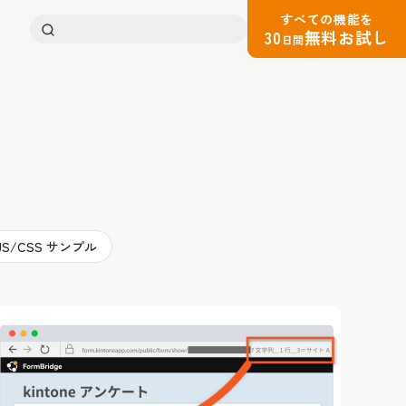
すべての機能を
検
30
無料お試し
日間
索:
JS/CSS サンプル