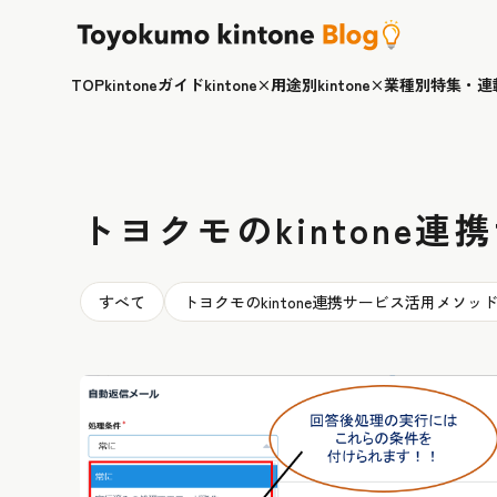
TOP
kintoneガイド
kintone×用途別
kintone×業種別
特集・連
トヨクモのkintone
すべて
トヨクモのkintone連携サービス活用メソッ