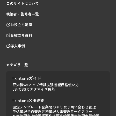
このサイトについて
執筆者・監修者一覧
お役立ち動画
お役立ち資料
導入事例
カテゴリ一覧
kintoneガイド
豆知識
verアップ情報
拡張機能
価格
使い方
JS/CSSカスタマイズ
機能
kintone×用途別
設定テンプレート
企業間のやり取り
問い合わせ管理
申込管理
予約管理
労務管理
人事管理
ワークフロー
在庫管理
売上管理
帳票作成
顧客管理
予実管理
申請管理