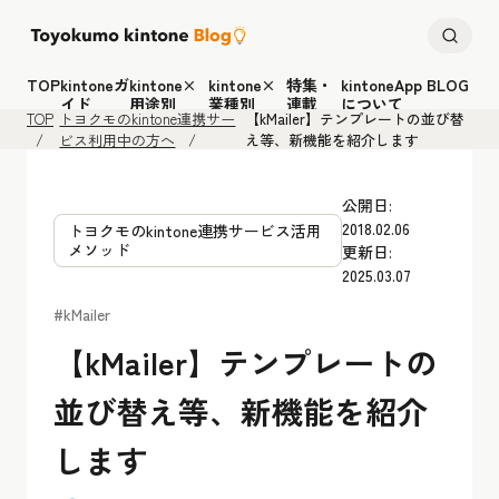
TOP
kintoneガ
kintone×
kintone×
特集・
kintoneApp BLOG
イド
用途別
業種別
連載
について
TOP
トヨクモのkintone連携サー
【kMailer】テンプレートの並び替
ビス利用中の方へ
え等、新機能を紹介します
公開日:
2018.02.06
トヨクモのkintone連携サービス活用
メソッド
更新日:
2025.03.07
#kMailer
【kMailer】テンプレートの
並び替え等、新機能を紹介
します