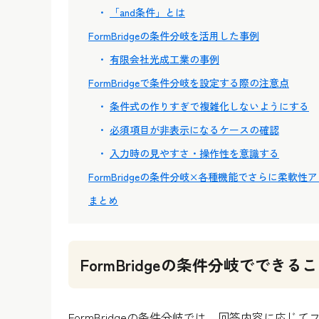
「and条件」とは
FormBridgeの条件分岐を活用した事例
有限会社光成工業の事例
FormBridgeで条件分岐を設定する際の注意点
条件式の作りすぎで複雑化しないようにする
必須項目が非表示になるケースの確認
入力時の見やすさ・操作性を意識する
FormBridgeの条件分岐×各種機能でさらに柔軟性
まとめ
FormBridgeの条件分岐でで
FormBridgeの条件分岐では、回答内容に応