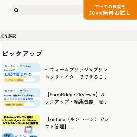
すべての機能を
検
30
無料お試し
日間
索:
意点を解説
ピックアップ
〜フォームブリッジ×プリン
トクリエイターでできるこ
と〜kintoneの活用の幅を広げ
よう
【FormBridge×kViewer】ル
ックアップ・編集機能 虎の
巻！
【kintone（キントーン）でシ
フト管理】
FormBridge×kViewerで作成