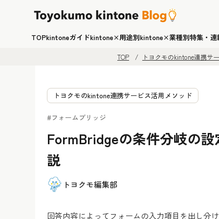
TOP
kintoneガイド
kintone×用途別
kintone×業種別
特集・連
TOP
トヨクモのkintone連携
トヨクモのkintone連携サービス活用メソッド
#フォームブリッジ
FormBridgeの条件分
説
トヨクモ編集部
回答内容によってフォームの入力項目を出し分けたい