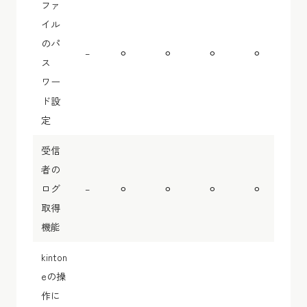
ファ
イル
のパ
–
⚪︎
⚪︎
⚪︎
⚪︎
ス
ワー
ド設
定
受信
者の
ログ
–
⚪︎
⚪︎
⚪︎
⚪︎
取得
機能
kinton
eの操
作に