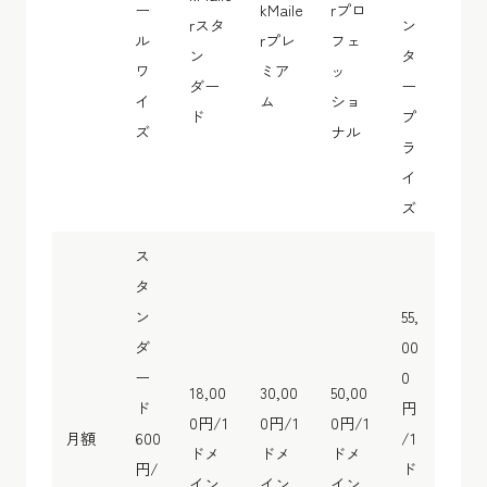
ー
kMaile
rプロ
rスタ
ン
ル
rプレ
フェ
ン
タ
ワ
ミア
ッ
ダー
ー
イ
ム
ショ
ド
プ
ズ
ナル
ラ
イ
ズ
ス
タ
ン
55,
ダ
00
ー
0
18,00
30,00
50,00
ド
円
0円/1
0円/1
0円/1
月額
600
/1
ドメ
ドメ
ドメ
円/
ド
イン
イン
イン