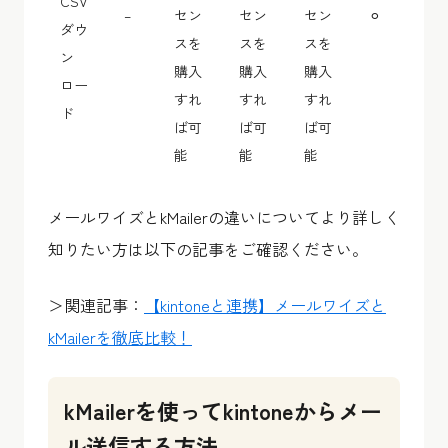
CSV
–
セン
セン
セン
⚪︎
ダウ
スを
スを
スを
ン
購入
購入
購入
ロー
すれ
すれ
すれ
ド
ば可
ば可
ば可
能
能
能
メールワイズとkMailerの違いについてより詳しく
知りたい方は以下の記事をご確認ください。
＞関連記事：
【kintoneと連携】メールワイズと
kMailerを徹底比較！
kMailerを使ってkintoneからメー
ル送信する方法