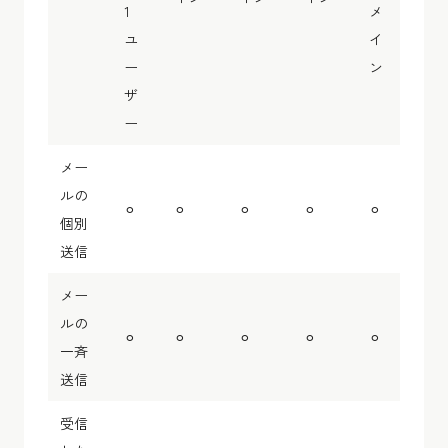
1
メ
ユ
イ
ー
ン
ザ
ー
メー
ルの
⚪︎
⚪︎
⚪︎
⚪︎
⚪︎
個別
送信
メー
ルの
⚪︎
⚪︎
⚪︎
⚪︎
⚪︎
一斉
送信
受信