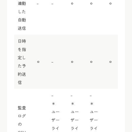
連動
–
–
⚪︎
⚪︎
⚪︎
した
自動
送信
日時
を指
定し
⚪︎
–
⚪︎
⚪︎
⚪︎
た予
約送
信
–
–
–
＊
＊
＊
監査
ユー
ユー
ユー
ログ
ザー
ザー
ザー
の
ライ
ライ
ライ