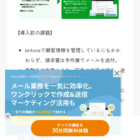
【導入前の課題】
kintoneで顧客情報を管理しているにもかか
わらず、請求書は手作業でメールを送付。
手動での作業により、宛先や内容の誤り、送
り忘れが発生することがあった。
個別のメール作成やコピー＆ペースト作業に
時間がかかり、残業が増える原因となってい
た。
ヒューマンエラーによる送信ミスも頻発。
すべての機能を
30
日間無料体験
【導入後の効果】