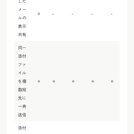
した
メー
⚪︎
–
–
–
–
ルの
表示
共有
同一
添付
ファ
イル
を複
⚪︎
⚪︎
⚪︎
⚪︎
⚪︎
数宛
先に
一斉
送信
添付