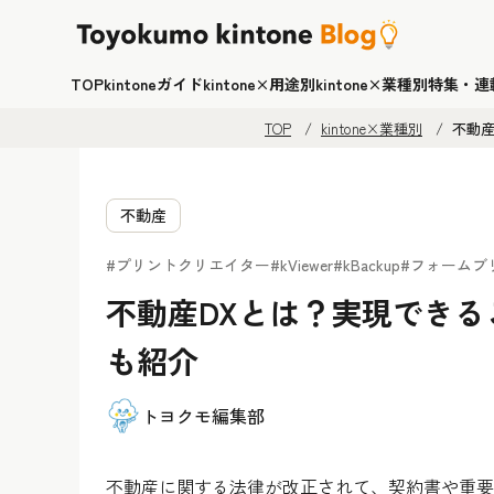
TOP
kintoneガイド
kintone×用途別
kintone×業種別
特集・連
TOP
kintone×業種別
不動
不動産
#プリントクリエイター
#kViewer
#kBackup
#フォームブ
不動産DXとは？実現でき
も紹介
トヨクモ編集部
不動産に関する法律が改正されて、契約書や重要