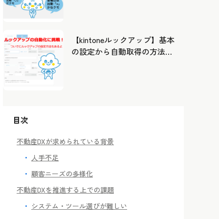
したカレンダーから出勤管
理！
【kintoneルックアップ】基本
の設定から自動取得の方法ま
で！
目次
不動産DXが求められている背景
人手不足
顧客ニーズの多様化
不動産DXを推進する上での課題
システム・ツール選びが難しい