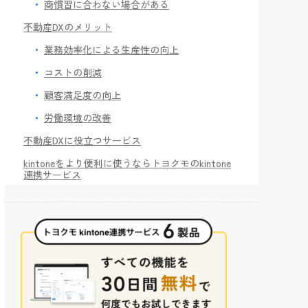
商慣習に合わない場合がある
不動産DXのメリット
業務効率化による生産性の向上
コストの削減
顧客満足度の向上
労働環境の改善
不動産DXに役立つサービス
kintoneをより便利に使うならトヨクモのkintone
連携サービス
FormBridge
kViewer
kMailer
PrintCreator
DataCollect