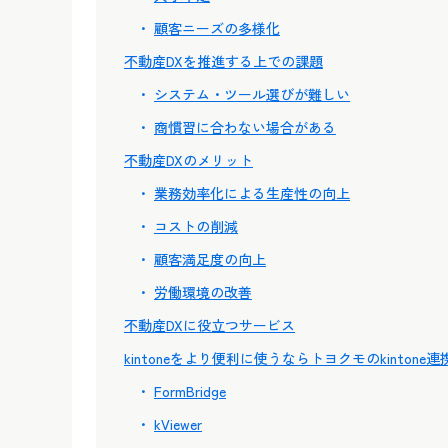
顧客ニーズの多様化
不動産DXを推進する上での課題
システム・ツール選びが難しい
商慣習に合わない場合がある
不動産DXのメリット
業務効率化による生産性の向上
コストの削減
顧客満足度の向上
労働環境の改善
不動産DXに役立つサービス
kintoneをより便利に使うならトヨクモのkintone
FormBridge
kViewer