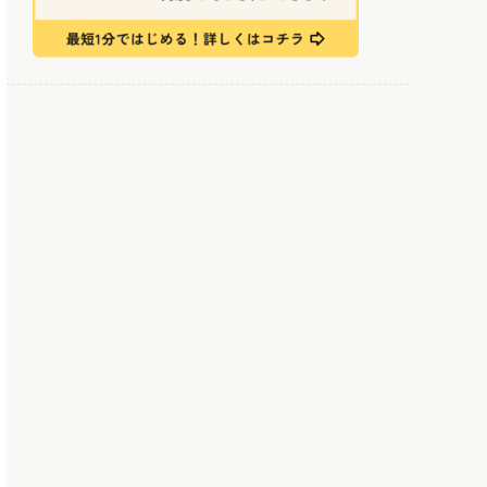
kBackup
まとめ：トヨクモのkintone連携サービスで
kintoneをより便利に活用しよう