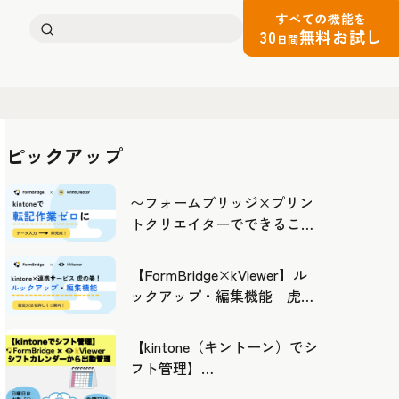
すべての機能を
検
30
無料お試し
日間
索:
ピックアップ
〜フォームブリッジ×プリン
トクリエイターでできるこ
と〜kintoneの活用の幅を広げ
よう
【FormBridge×kViewer】ル
ックアップ・編集機能 虎の
巻！
【kintone（キントーン）でシ
フト管理】
FormBridge×kViewerで作成