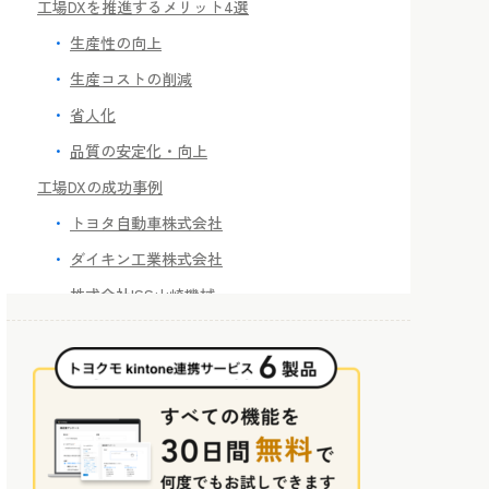
工場DXを推進するメリット4選
生産性の向上
生産コストの削減
省人化
品質の安定化・向上
工場DXの成功事例
トヨタ自動車株式会社
ダイキン工業株式会社
株式会社ISS山崎機械
まとめ：トヨクモのkintone連携サービスで
kintoneをより便利に活用しよう