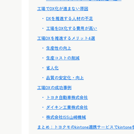
工場でDX化が進まない原因
DXを推進する人材の不足
工場をDX化する費用が高い
工場DXを推進するメリット4選
生産性の向上
生産コストの削減
省人化
品質の安定化・向上
工場DXの成功事例
トヨタ自動車株式会社
ダイキン工業株式会社
株式会社ISS山崎機械
まとめ：トヨクモのkintone連携サービスでkinto