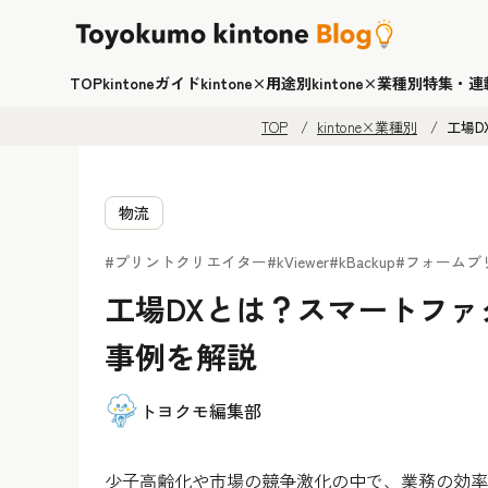
TOP
kintoneガイド
kintone×用途別
kintone×業種別
特集・連
TOP
kintone×業種別
工場
物流
#プリントクリエイター
#kViewer
#kBackup
#フォームブ
工場DXとは？スマートフ
事例を解説
トヨクモ編集部
少子高齢化や市場の競争激化の中で、業務の効率