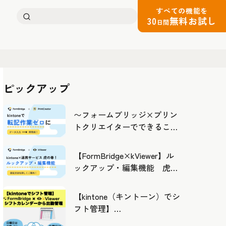
すべての機能を
検
30
無料お試し
日間
索:
ピックアップ
〜フォームブリッジ×プリン
トクリエイターでできるこ
と〜kintoneの活用の幅を広げ
よう
【FormBridge×kViewer】ル
ックアップ・編集機能 虎の
巻！
【kintone（キントーン）でシ
フト管理】
FormBridge×kViewerで作成