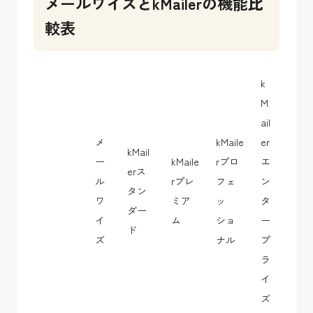
メールワイズとkMailerの機能比
較表
k
M
ail
メ
kMaile
er
kMail
ー
kMaile
rプロ
エ
erス
ル
rプレ
フェ
ン
タン
ワ
ミア
ッ
タ
ダー
イ
ム
ショ
ー
ド
ズ
ナル
プ
ラ
イ
ズ