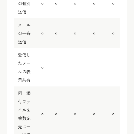
の個別
⚪︎
⚪︎
⚪︎
⚪︎
⚪︎
送信
メール
の一斉
⚪︎
⚪︎
⚪︎
⚪︎
⚪︎
送信
受信し
たメー
⚪︎
–
–
–
–
ルの表
示共有
同一添
付ファ
イルを
⚪︎
⚪︎
⚪︎
⚪︎
⚪︎
複数宛
先に一