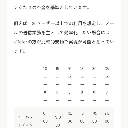
ンあたりの料金を基準としています。
例えば、30ユーザー以上での利用を想定し、メー
ルの送信業務を主として効率化したい場合には
kMailerの方が比較的安価で実現が可能となってい
ます。
10
15
20
25
30
35
ユ
ユ
ユ
ユ
ユ
ユ
ー
ー
ー
ー
ー
ー
ザ
ザ
ザ
ザ
ザ
ザ
ー
ー
ー
ー
ー
ー
6,
12,
15,
18,
21,
メールワ
9,0
00
00
00
00
00
イズスタ
00