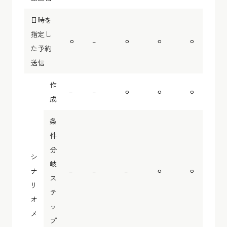
日時を
指定し
⚪︎
–
⚪︎
⚪︎
⚪︎
た予約
送信
作
–
–
⚪︎
⚪︎
⚪︎
成
条
件
分
シ
岐
ナ
–
–
–
⚪︎
⚪︎
ス
リ
テ
オ
ッ
メ
プ