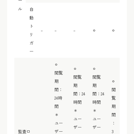
ー
ル
自
動
ト
–
–
–
⚪︎
⚪︎
リ
ガ
ー
⚪︎
⚪︎
⚪︎
閲覧
閲覧
閲覧
期
⚪︎
期
期
間：
閲
間：24
間：24
24時
覧
時間
時間
間
期
＊
＊
＊
間
ユー
ユー
ユー
：
ザー
ザー
監査ロ
ザー
3