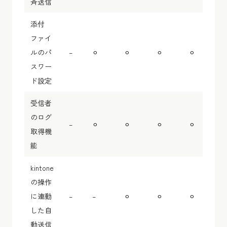
斉送信
添付
ファイ
ルのパ
–
⚪︎
⚪︎
⚪︎
⚪︎
スワー
ド設定
受信者
のログ
–
⚪︎
⚪︎
⚪︎
⚪︎
取得機
能
kintone
の操作
に連動
–
–
⚪︎
⚪︎
⚪︎
した自
動送信