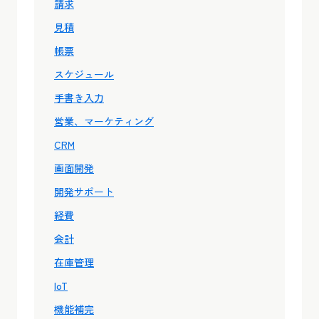
請求
見積
帳票
スケジュール
手書き入力
営業、マーケティング
CRM
画面開発
開発サポート
経費
会計
在庫管理
IoT
機能補完