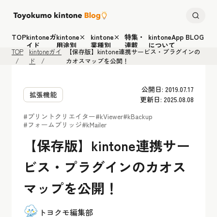
TOP
kintoneガ
kintone×
kintone×
特集・
kintoneApp BLOG
イド
用途別
業種別
連載
について
TOP
kintoneガイ
【保存版】kintone連携サービス・プラグインの
ド
カオスマップを公開！
公開日: 2019.07.17
拡張機能
更新日: 2025.08.08
#プリントクリエイター
#kViewer
#kBackup
#フォームブリッジ
#kMailer
【保存版】kintone連携サー
ビス・プラグインのカオス
マップを公開！
トヨクモ編集部