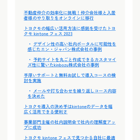
不動産仲介の効率化に挑戦！仲介会社様と入居
者様のやり取りをオンラインに移行
トヨクモの幅広い活用方法に感銘を受けたトヨ
クモ kintone フェス 2023
デザイン性の高い社内ポータルに可能性を
感じたエン・ジャパン株式会社の事例
予約サイトを丸ごと作成できるカスタマイ
ズ性に驚いたkinbozu株式会社の事例
手厚いサポートと無料お試しで導入コースの検
討を実施
メールや打ち合わせを繰り返しコース内容
を決めた
トヨクモ導入の決め手はkintoneのデータを幅
広く活用できる便利さ
事業部門主催の社内説明会で社内の理解度アッ
プに成功
トヨクモ kintone フェスで見つかる自社に最適