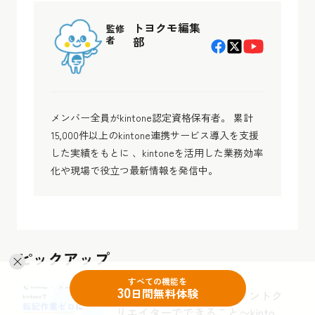
トヨクモ編集
監修
者
部
メンバー全員がkintone認定資格保有者。 累計
15,000件以上のkintone連携サービス導入を支援
した実績をもとに 、kintoneを活用した業務効率
化や現場で役立つ最新情報を発信中。
ピックアップ
すべての機能を
30
日間無料体験
〜フォームブリッジ×プリントク
リエイターでできること〜kintone