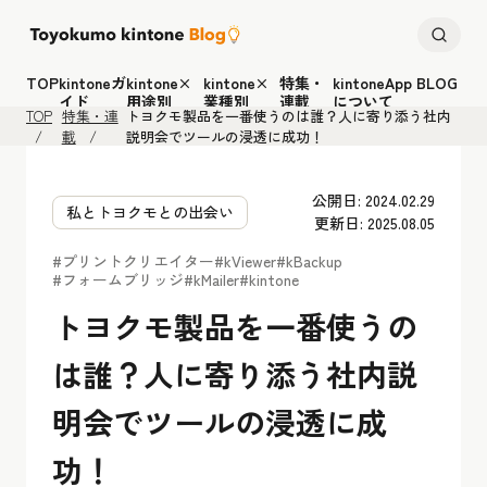
TOP
kintoneガ
kintone×
kintone×
特集・
kintoneApp BLOG
イド
用途別
業種別
連載
について
TOP
特集・連
トヨクモ製品を一番使うのは誰？人に寄り添う社内
載
説明会でツールの浸透に成功！
公開日: 2024.02.29
私とトヨクモとの出会い
更新日: 2025.08.05
#プリントクリエイター
#kViewer
#kBackup
#フォームブリッジ
#kMailer
#kintone
トヨクモ製品を一番使うの
は誰？人に寄り添う社内説
明会でツールの浸透に成
功！