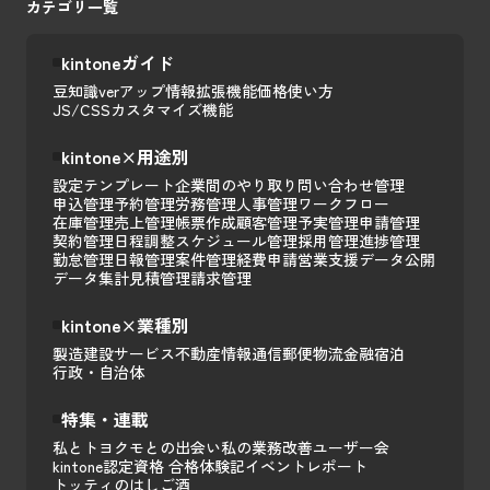
カテゴリ一覧
kintoneガイド
豆知識
verアップ情報
拡張機能
価格
使い方
JS/CSSカスタマイズ
機能
kintone×用途別
設定テンプレート
企業間のやり取り
問い合わせ管理
申込管理
予約管理
労務管理
人事管理
ワークフロー
在庫管理
売上管理
帳票作成
顧客管理
予実管理
申請管理
契約管理
日程調整
スケジュール管理
採用管理
進捗管理
勤怠管理
日報管理
案件管理
経費申請
営業支援
データ公開
データ集計
見積管理
請求管理
kintone×業種別
製造
建設
サービス
不動産
情報通信
郵便
物流
金融
宿泊
行政・自治体
特集・連載
私とトヨクモとの出会い
私の業務改善
ユーザー会
kintone認定資格 合格体験記
イベントレポート
トッティのはしご酒