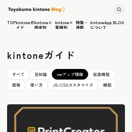
TOP
kintoneガ
kintone×
kintone×
特集・
kintoneApp BLOG
イド
用途別
業種別
連載
について
kintoneガイド
すべて
豆知識
verアップ情報
拡張機能
価格
使い方
JS/CSSカスタマイズ
機能