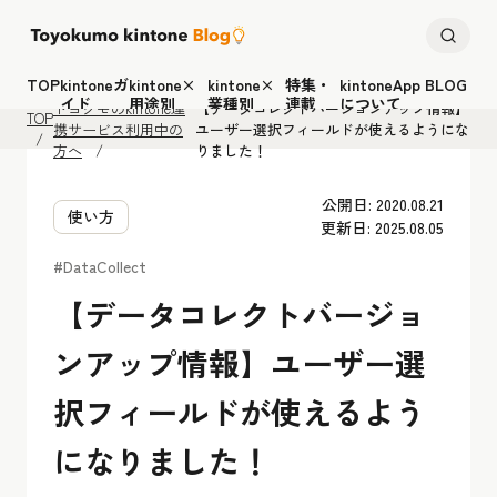
TOP
kintoneガ
kintone×
kintone×
特集・
kintoneApp BLOG
イド
用途別
業種別
連載
について
トヨクモのkintone連
【データコレクトバージョンアップ情報】
TOP
携サービス利用中の
ユーザー選択フィールドが使えるようにな
方へ
りました！
公開日: 2020.08.21
使い方
更新日: 2025.08.05
#DataCollect
【データコレクトバージョ
ンアップ情報】ユーザー選
択フィールドが使えるよう
になりました！