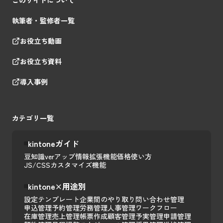
執筆者・監修者一覧
お役立ち動画
お役立ち資料
導入事例
カテゴリ一覧
kintoneガイド
豆知識
verアップ情報
拡張機能
価格
使い方
JS/CSSカスタマイズ
機能
kintone×用途別
設定テンプレート
企業間のやり取り
問い合わせ管理
申込管理
予約管理
労務管理
人事管理
ワークフロー
在庫管理
売上管理
帳票作成
顧客管理
予実管理
申請管理