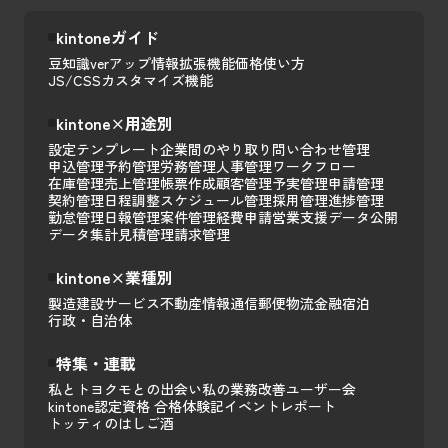
kintoneガイド
豆知識
verアップ情報
拡張機能
価格
使い方
JS/CSSカスタマイズ
機能
kintone×用途別
設定テンプレート
企業間のやり取り
問い合わせ管理
申込管理
予約管理
労務管理
人事管理
ワークフロー
在庫管理
売上管理
帳票作成
顧客管理
予実管理
申請管理
契約管理
日程調整
スケジュール管理
採用管理
進捗管理
勤怠管理
日報管理
案件管理
経費申請
営業支援
データ公開
データ集計
見積管理
請求管理
kintone×業種別
製造
建設
サービス
不動産
情報通信
郵便
物流
金融
宿泊
行政・自治体
特集・連載
私とトヨクモとの出会い
私の業務改善
ユーザー会
kintone認定資格 合格体験記
イベントレポート
トッティのはしご酒