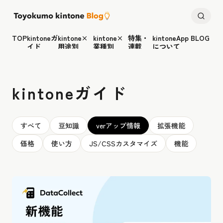
TOP
kintoneガ
kintone×
kintone×
特集・
kintoneApp BLOG
イド
用途別
業種別
連載
について
kintoneガイド
すべて
豆知識
verアップ情報
拡張機能
価格
使い方
JS/CSSカスタマイズ
機能