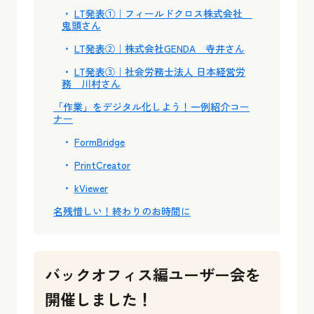
LT発表①｜フィールドクロス株式会社
鬼頭さん
LT発表②｜株式会社GENDA 寺井さん
LT発表③｜社会労務士法人 日本経営労
務 川村さん
「作業」をデジタル化しよう！一例紹介コー
ナー
FormBridge
PrintCreator
kViewer
名残惜しい！終わりのお時間に
バックオフィス編ユーザー会を
開催しました！