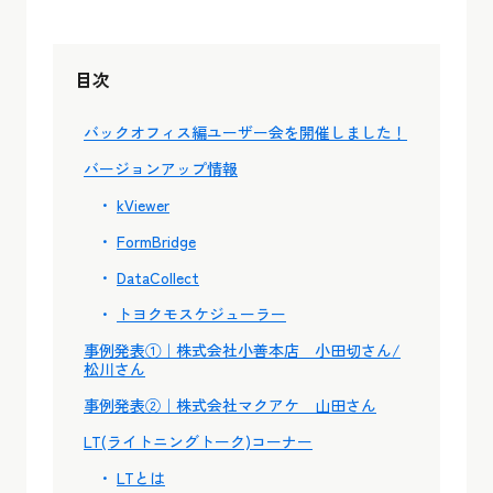
目次
バックオフィス編ユーザー会を開催しました！
バージョンアップ情報
kViewer
FormBridge
DataCollect
トヨクモスケジューラー
事例発表①｜株式会社小善本店 小田切さん/
松川さん
事例発表②｜株式会社マクアケ 山田さん
LT(ライトニングトーク)コーナー
LTとは