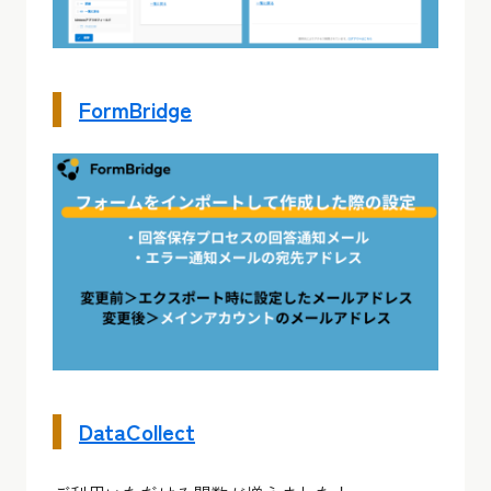
FormBridge
DataCollect