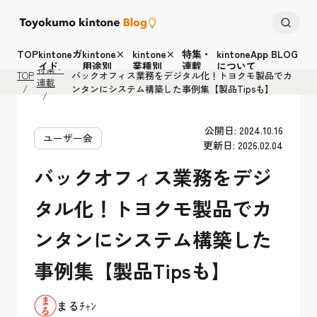
TOP
kintoneガ
kintone×
kintone×
特集・
kintoneApp BLOG
イド
用途別
業種別
連載
について
特集・
TOP
バックオフィス業務をデジタル化！トヨクモ製品でカ
連載
ンタンにシステム構築した事例集【製品Tipsも】
公開日: 2024.10.16
ユーザー会
更新日: 2026.02.04
バックオフィス業務をデジ
タル化！トヨクモ製品でカ
ンタンにシステム構築した
事例集【製品Tipsも】
まるﾁｬﾝ