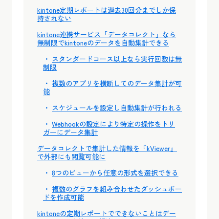
kintone定期レポートは過去30回分までしか保
持されない
kintone連携サービス「データコレクト」なら
無制限でkintoneのデータを自動集計できる
スタンダードコース以上なら実行回数は無
制限
複数のアプリを横断してのデータ集計が可
能
スケジュールを設定し自動集計が行われる
Webhookの設定により特定の操作をトリ
ガーにデータ集計
データコレクトで集計した情報を『kViewer』
で外部にも閲覧可能に
8つのビューから任意の形式を選択できる
複数のグラフを組み合わせたダッシュボー
ドを作成可能
kintoneの定期レポートでできないことはデー