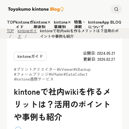
TOP
kintoneガ
kintone×
kintone×
特集・
kintoneApp BLOG
イド
用途別
業種別
連載
について
TOP
kintoneガイ
kintoneで社内wikiを作るメリットは？活用のポ
ド
イントや事例も紹介
公開日: 2024.05.21
kintoneガイド
更新日: 2026.02.27
#プリントクリエイター
#kViewer
#kBackup
#フォームブリッジ
#kMailer
#DataCollect
#kintone連携サービス
kintoneで社内wikiを作るメ
リットは？活用のポイント
や事例も紹介