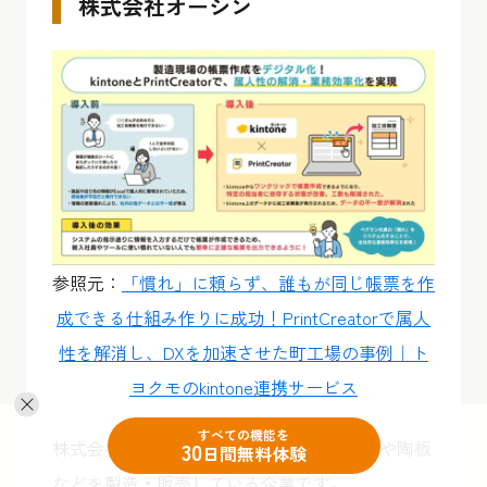
株式会社オーシン
参照元：
「慣れ」に頼らず、誰もが同じ帳票を作
成できる仕組み作りに成功！PrintCreatorで属人
性を解消し、DXを加速させた町工場の事例｜ト
ヨクモのkintone連携サービス
すべての機能を
株式会社オーシンは、業務用IH対応の土鍋や陶板
30
日間無料体験
などを製造・販売している企業です。