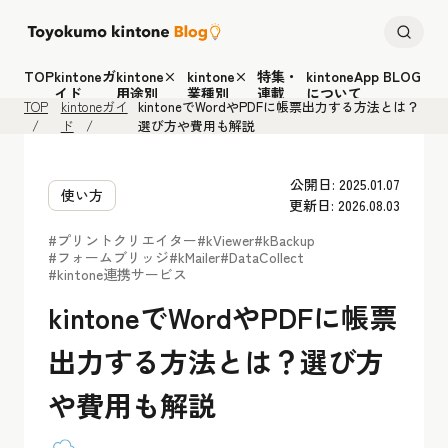
TOP
kintoneガ
kintone×
kintone×
特集・
kintoneApp BLOG
イド
用途別
業種別
連載
について
TOP
kintoneガイ
kintoneでWordやPDFに帳票出力する方法とは？
ド
選び方や費用も解説
公開日: 2025.01.07
使い方
更新日: 2026.08.03
#プリントクリエイター
#kViewer
#kBackup
#フォームブリッジ
#kMailer
#DataCollect
#kintone連携サービス
kintoneでWordやPDFに帳票
出力する方法とは？選び方
や費用も解説