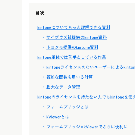
目次
kintoneについてもっと理解できる資料
サイボウズ社提供のkintone資料
トヨクモ提供のkintone資料
kintone単体では苦手としている作業
kintoneライセンスのないユーザーによるkin
複雑な関数を用いる計算
膨大なデータ管理
kintoneのライセンスを持たない人でもkintone
フォームブリッジとは
kViewerとは
フォームブリッジ×kViewerでさらに便利に