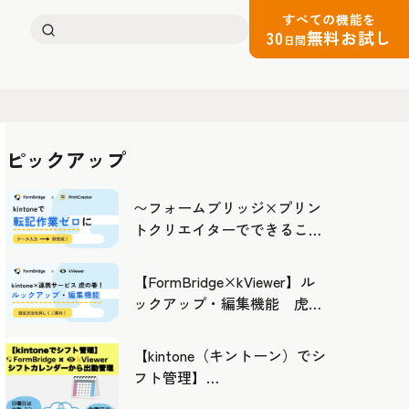
すべての機能を
検
30
無料お試し
日間
索:
ピックアップ
〜フォームブリッジ×プリン
トクリエイターでできるこ
と〜kintoneの活用の幅を広げ
よう
【FormBridge×kViewer】ル
ックアップ・編集機能 虎の
巻！
【kintone（キントーン）でシ
フト管理】
FormBridge×kViewerで作成