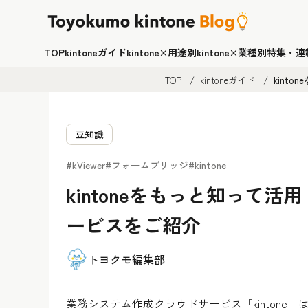
TOP
kintoneガイド
kintone×用途別
kintone×業種別
特集・連
TOP
kintoneガイド
kint
豆知識
#kViewer
#フォームブリッジ
#kintone
kintoneをもっと知って
ービスをご紹介
トヨクモ編集部
業務システム作成クラウドサービス「kinton