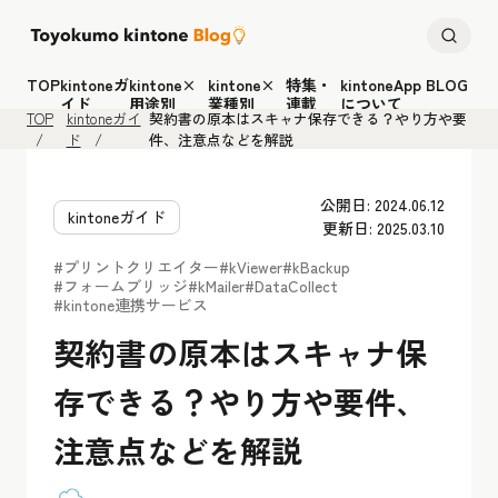
TOP
kintoneガ
kintone×
kintone×
特集・
kintoneApp BLOG
イド
用途別
業種別
連載
について
TOP
kintoneガイ
契約書の原本はスキャナ保存できる？やり方や要
ド
件、注意点などを解説
公開日: 2024.06.12
kintoneガイド
更新日: 2025.03.10
#プリントクリエイター
#kViewer
#kBackup
#フォームブリッジ
#kMailer
#DataCollect
#kintone連携サービス
契約書の原本はスキャナ保
存できる？やり方や要件、
注意点などを解説