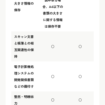
読み取る場
大きさ情報の
合、A4以下の
保存
書類の大きさ
に関する情報
は保存不要
スキャン文書
と帳簿との相
○
○
互関連性の保
持
電子計算機処
理システムの
○
○
開発関係書類
などの備付け
整然・明瞭出
○
○
力