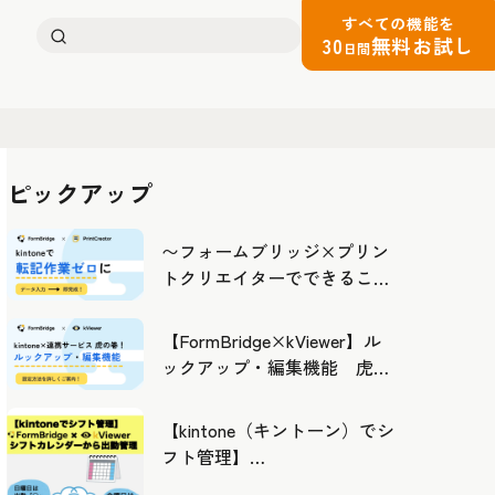
すべての機能を
検
30
無料お試し
日間
索:
ピックアップ
〜フォームブリッジ×プリン
トクリエイターでできるこ
と〜kintoneの活用の幅を広げ
よう
【FormBridge×kViewer】ル
ックアップ・編集機能 虎の
巻！
【kintone（キントーン）でシ
フト管理】
FormBridge×kViewerで作成