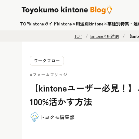
TOP
kintoneガイド
kintone×用途別
kintone×業種別
特集・連
TOP
kintone×用途別
【ki
ワークフロー
#フォームブリッジ
【kintoneユーザー必見！】
100%活かす方法
トヨクモ編集部