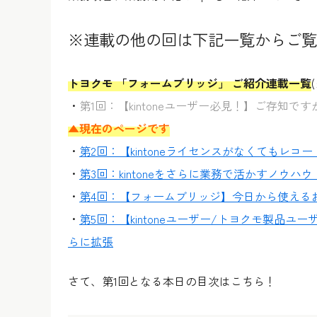
※連載の他の回は下記一覧からご覧
トヨクモ 「フォームブリッジ」 ご紹介連載一覧
・
第1回：【kintoneユーザー必見！】ご存知ですか
▲現在のページです
・
第2回：【kintoneライセンスがなくてもレコード
・
第3回：kintoneをさらに業務で活かすノウ
・
第4回：【フォームブリッジ】今日から使える
・
第5回：【kintoneユーザー/トヨクモ製品
らに拡張
さて、第1回となる本日の目次はこちら！