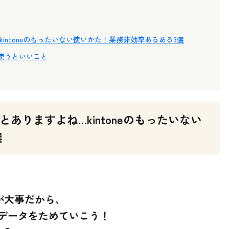
kintoneのもったいない使いかた！業務非効率あるある3選
使うといいこと
ことありますよね…kintoneのもったいない
選
が大事だから、
eにデータをためていこう！