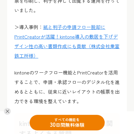
票を印刷し、判子を押して回覧する運用を行って
いました。
＞導入事例：
紙と判子の申請フロー脱却に
PrintCreatorが活躍！kintone導入の敷居を下げデ
ザイン性の高い書類作成にも貢献（株式会社乗富
鉄工所様）
kintoneのワークフロー機能とPrintCreatorを活用
することで、申請・承認フローのデジタル化を進
めるとともに、従来に近いレイアウトの帳票を出
力できる環境を整えています。
すべての機能を
kintoneの電子印・承認業務に関
30
日間無料体験
するよくある質問