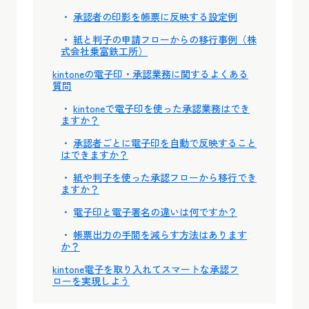
承認者の印影を帳票に反映する設定例
紙と判子の申請フローからの移行事例（株
式会社乗富鉄工所）
kintoneの電子印・承認業務に関するよくある
質問
kintoneで電子印を使った承認業務はでき
ますか？
承認者ごとに電子印を自動で反映すること
はできますか？
紙や判子を使った承認フローから移行でき
ますか？
電子印と電子署名の違いは何ですか？
帳票出力の手間を減らす方法はあります
か？
kintone電子を取り入れてスマートな承認フ
ローを実現しよう