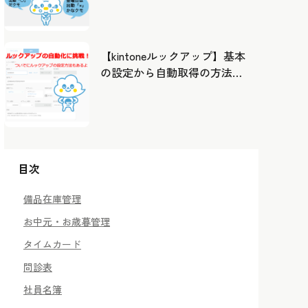
したカレンダーから出勤管
理！
【kintoneルックアップ】基本
の設定から自動取得の方法ま
で！
目次
備品在庫管理
お中元・お歳暮管理
タイムカード
問診表
社員名簿