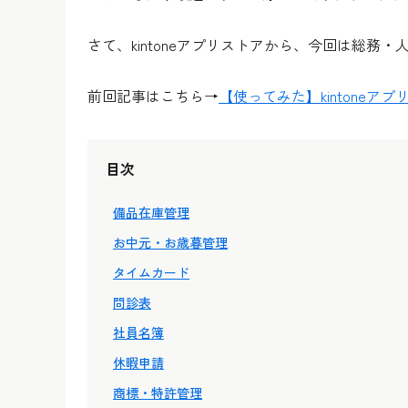
さて、kintoneアプリストアから、今回は総務
前回記事はこちら→
【使ってみた】kintone
目次
備品在庫管理
お中元・お歳暮管理
タイムカード
問診表
社員名簿
休暇申請
商標・特許管理