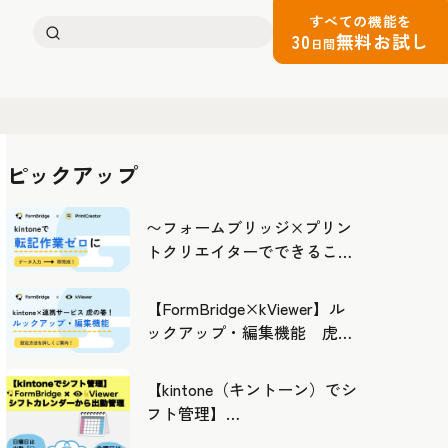
すべての機能を
検
30
無料お試し
日間
索:
ピックアップ
〜フォームブリッジ×プリン
トクリエイターでできるこ
と〜kintoneの活用の幅を広げ
よう
【FormBridge×kViewer】ル
ックアップ・編集機能 虎の
巻！
【kintone（キントーン）でシ
フト管理】
FormBridge×kViewerで作成