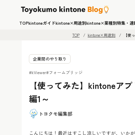
TOP
kintoneガイド
kintone×用途別
kintone×業種別
特集・連
TOP
kintone×用途別
【使っ
企業間のやり取り
#kViewer
#フォームブリッジ
【使ってみた】kintone
編1～
トヨクモ編集部
こんにちは！最近はすこし涼しいですが、いかが