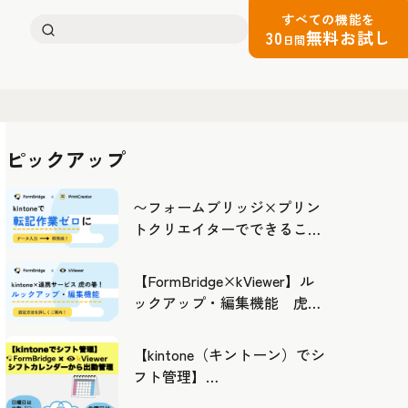
すべての機能を
検
30
無料お試し
日間
索:
ピックアップ
〜フォームブリッジ×プリン
トクリエイターでできるこ
と〜kintoneの活用の幅を広げ
よう
【FormBridge×kViewer】ル
ックアップ・編集機能 虎の
巻！
【kintone（キントーン）でシ
フト管理】
FormBridge×kViewerで作成