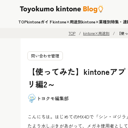
TOP
kintoneガイド
kintone×用途別
kintone×業種別
特集・連
TOP
kintone×用途別
【使っ
問い合わせ管理
【使ってみた】kintone
リ編2～
トヨクモ編集部
こんにちは。はじめてのMX4Dで「シン・ゴジ
たより水しぶきがあがって、メガネ使用者として