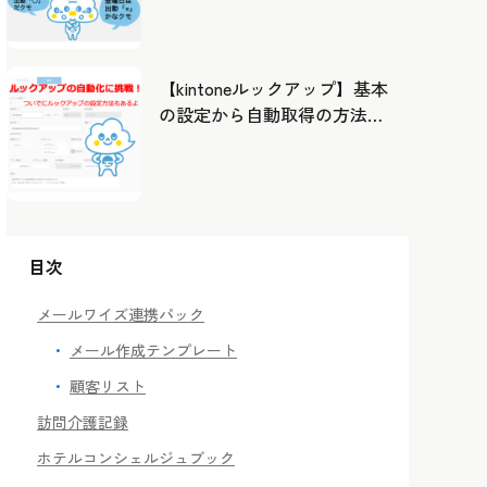
したカレンダーから出勤管
理！
【kintoneルックアップ】基本
の設定から自動取得の方法ま
で！
目次
メールワイズ連携パック
メール作成テンプレート
顧客リスト
訪問介護記録
ホテルコンシェルジュブック