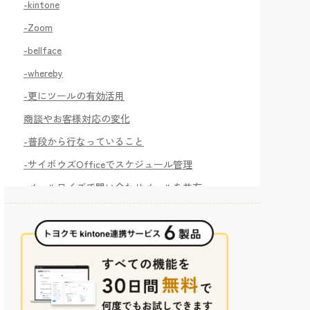
-kintone
-Zoom
-bellface
-whereby
-更にツールの有効活用
商談やお客様対応の変化
-普段から行なっていること
-サイボウズOfficeでスケジュール管理
-メールワイズで問い合わせメールを共有
-プリントクリエイターで社内外問わず見積書作成
-wherebyでオンライン商談
-今回新たに導入したツールや手法
-セミナーにZoomを導入
-IP電話でどこでも受電・架電可能に