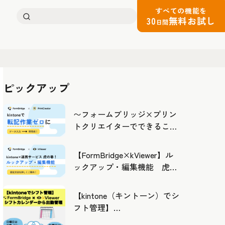
すべての機能を
検
30
無料お試し
日間
索:
ピックアップ
〜フォームブリッジ×プリン
トクリエイターでできるこ
と〜kintoneの活用の幅を広げ
よう
【FormBridge×kViewer】ル
ックアップ・編集機能 虎の
巻！
【kintone（キントーン）でシ
フト管理】
FormBridge×kViewerで作成