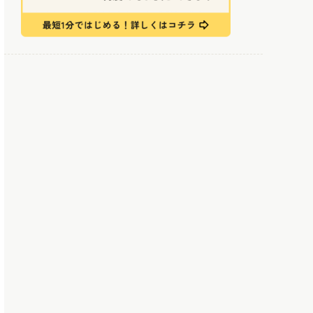
リモートワークのメリットとデメリット
-メリット
-デメリット
リモートワーク組と社内組、双方の不安を解消す
るために
-分報の活性化
-役割分担の見直し
-コミュニケーション機会の増加
まとめ