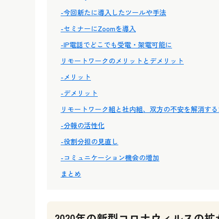
-今回新たに導入したツールや手法
-セミナーにZoomを導入
-IP電話でどこでも受電・架電可能に
リモートワークのメリットとデメリット
-メリット
-デメリット
リモートワーク組と社内組、双方の不安を解消する
-分報の活性化
-役割分担の見直し
-コミュニケーション機会の増加
まとめ
2020年の新型コロナウィルスの拡