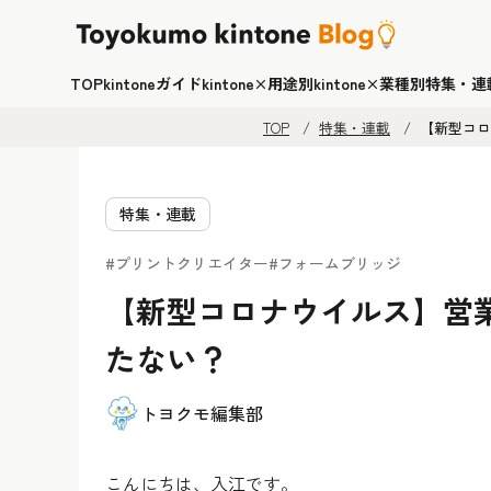
TOP
kintoneガイド
kintone×用途別
kintone×業種別
特集・連
TOP
特集・連載
【新型コロ
特集・連載
#プリントクリエイター
#フォームブリッジ
【新型コロナウイルス】営
たない？
トヨクモ編集部
こんにちは、入江です。