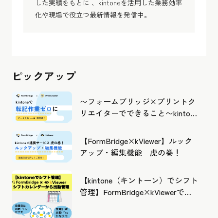
した実績をもとに 、kintoneを活用した業務効率
化や現場で役立つ最新情報を発信中。
ピックアップ
〜フォームブリッジ×プリントク
リエイターでできること〜kintone
の活用の幅を広げよう
【FormBridge×kViewer】ルック
アップ・編集機能 虎の巻！
【kintone（キントーン）でシフト
管理】FormBridge×kViewerで作
成したカレンダーから出勤管理！