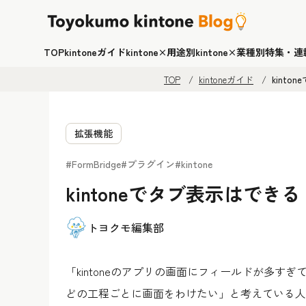
TOP
kintoneガイド
kintone×用途別
kintone×業種別
特集・連
TOP
kintoneガイド
kint
拡張機能
#FormBridge
#プラグイン
#kintone
kintoneでタブ表示はで
トヨクモ編集部
「kintoneのアプリの画面にフィールドが多
どの工程ごとに画面をわけたい」と考えている人