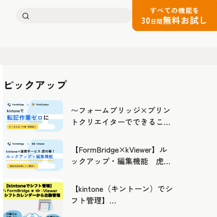
すべての機能を
検
30
無料お試し
日間
索:
ピックアップ
〜フォームブリッジ×プリン
トクリエイターでできるこ
と〜kintoneの活用の幅を広げ
よう
【FormBridge×kViewer】ル
ックアップ・編集機能 虎の
巻！
【kintone（キントーン）でシ
フト管理】
FormBridge×kViewerで作成