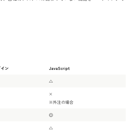
グイン
JavaScript
△
×
※外注の場合
◎
△