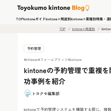
TOP
kintoneガイド
kintone×用途別
kintone×業種別
特集・連
TOP
kintone×用途別
kin
予約管理
#kViewer
#フォームブリッジ
#kintone
kintoneの予約管理で重
功事例を紹介
トヨクモ編集部
kintoneで予約管理システムを構築する際に