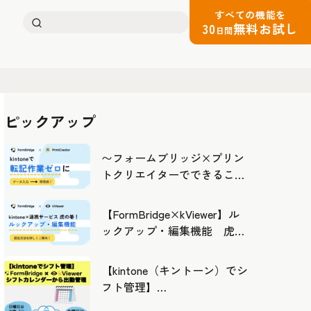
すべての機能を
検
30
無料お試し
日間
索:
ピックアップ
〜フォームブリッジ×プリン
トクリエイターでできるこ
と〜kintoneの活用の幅を広げ
よう
【FormBridge×kViewer】ル
ックアップ・編集機能 虎の
巻！
【kintone（キントーン）でシ
フト管理】
FormBridge×kViewerで作成