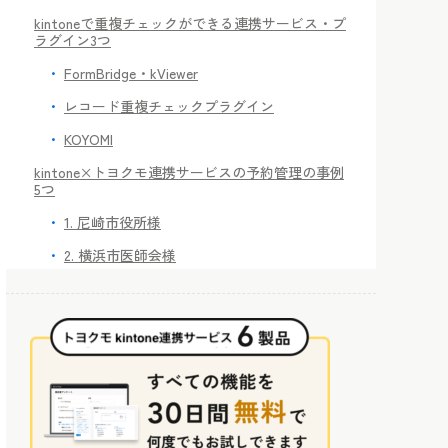
kintoneで重複チェックができる連携サービス・プ
ラグイン3つ
FormBridge・kViewer
レコード重複チェックプラグイン
KOYOMI
kintone×トヨクモ連携サービスの予約管理の事例
5つ
1. 尼崎市役所様
2. 横浜市医師会様
3. ロート製薬株式会社様
4. 株式会社MOVED様
5. 株式会社八芳園様
まとめ