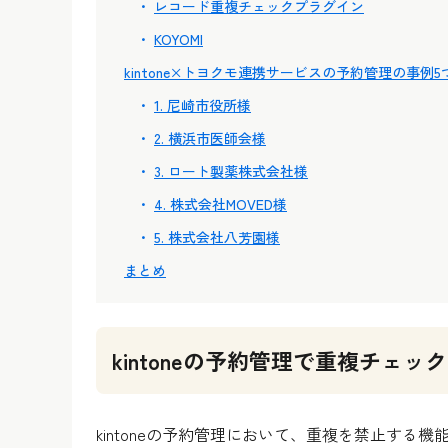
レコード重複チェックプラグイン
KOYOMI
kintone×トヨクモ連携サービスの予約管理の事例5
1. 尼崎市役所様
2. 横浜市医師会様
3. ロート製薬株式会社様
4. 株式会社MOVED様
5. 株式会社八芳園様
まとめ
kintoneの予約管理で重複チェ
kintoneの予約管理において、重複を禁止する