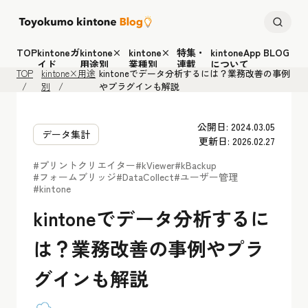
TOP
kintoneガ
kintone×
kintone×
特集・
kintoneApp BLOG
イド
用途別
業種別
連載
について
TOP
kintone×用途
kintoneでデータ分析するには？業務改善の事例
別
やプラグインも解説
公開日: 2024.03.05
データ集計
更新日: 2026.02.27
#プリントクリエイター
#kViewer
#kBackup
#フォームブリッジ
#DataCollect
#ユーザー管理
#kintone
kintoneでデータ分析するに
は？業務改善の事例やプラ
グインも解説