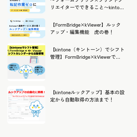
リエイターでできること〜kintone
の活用の幅を広げよう
【FormBridge×kViewer】ルック
アップ・編集機能 虎の巻！
【kintone（キントーン）でシフト
管理】FormBridge×kViewerで作
成したカレンダーから出勤管理！
【kintoneルックアップ】基本の設
定から自動取得の方法まで！