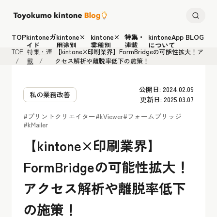
TOP
kintoneガ
kintone×
kintone×
特集・
kintoneApp BLOG
イド
用途別
業種別
連載
について
TOP
特集・連
【kintone×印刷業界】FormBridgeの可能性拡大！ア
載
クセス解析や離脱率低下の施策！
公開日: 2024.02.09
私の業務改善
更新日: 2025.03.07
#プリントクリエイター
#kViewer
#フォームブリッジ
#kMailer
【kintone×印刷業界】
FormBridgeの可能性拡大！
アクセス解析や離脱率低下
の施策！