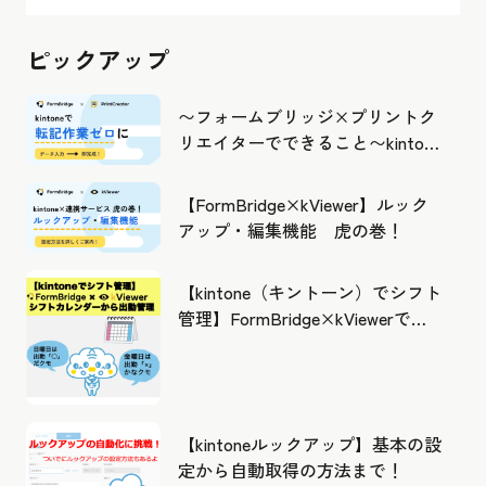
ピックアップ
〜フォームブリッジ×プリントク
リエイターでできること〜kintone
の活用の幅を広げよう
【FormBridge×kViewer】ルック
アップ・編集機能 虎の巻！
【kintone（キントーン）でシフト
管理】FormBridge×kViewerで作
成したカレンダーから出勤管理！
【kintoneルックアップ】基本の設
定から自動取得の方法まで！