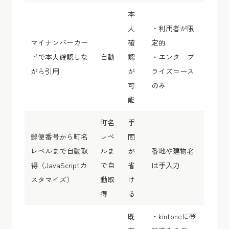
本
人
・利用者が限
マイナンバーカー
確
定的
ドで本人確認しな
自動
認
・エンタープ
がら引用
が
ライズコース
可
のみ
能
町名
手
郵便番号から町名
レベ
間
レベルまで自動取
ルま
が
番地や建物名
得（JavaScriptカ
で自
省
は手入力
スタマイズ）
動取
け
得
る
既
・kintoneに登