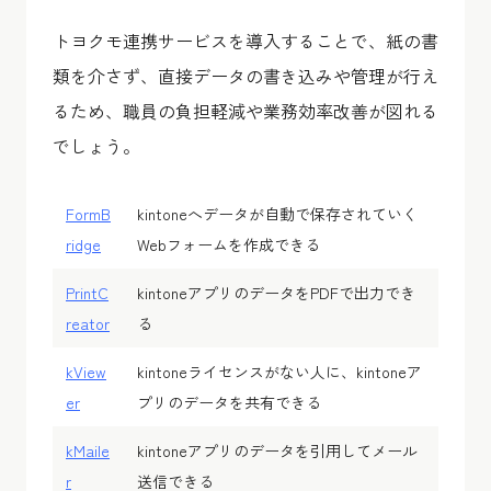
トヨクモ連携サービスを導入することで、紙の書
類を介さず、直接データの書き込みや管理が行え
るため、職員の負担軽減や業務効率改善が図れる
でしょう。
FormB
kintoneへデータが自動で保存されていく
ridge
Webフォームを作成できる
PrintC
kintoneアプリのデータをPDFで出力でき
reator
る
kView
kintoneライセンスがない人に、kintoneア
er
プリのデータを共有できる
kMaile
kintoneアプリのデータを引用してメール
r
送信できる