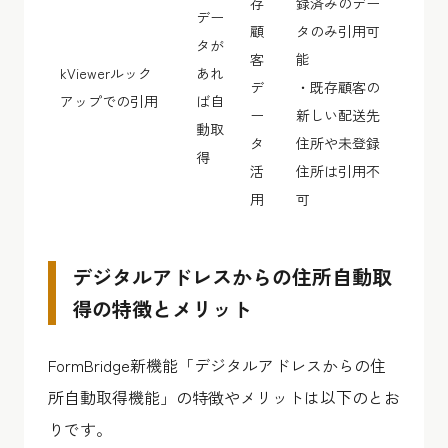
存
録済みのデー
デー
顧
タのみ引用可
タが
客
能
kViewerルック
あれ
デ
・既存顧客の
アップでの引用
ば自
ー
新しい配送先
動取
タ
住所や未登録
得
活
住所は引用不
用
可
デジタルアドレスからの住所自動取
得の特徴とメリット
FormBridge新機能「デジタルアドレスからの住
所自動取得機能」の特徴やメリットは以下のとお
りです。