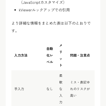
（JavaScriptカスタマイズ）
kViewerルックアップでの引用
より詳細な情報をまとめた表は以下のとおりで
す。
メ
自動
リ
入力方法
化レ
問題・注意点
ッ
ベル
ト
柔
軟
ミス・表記ゆ
手入力
なし
な
れのリスクが
入
高い
力