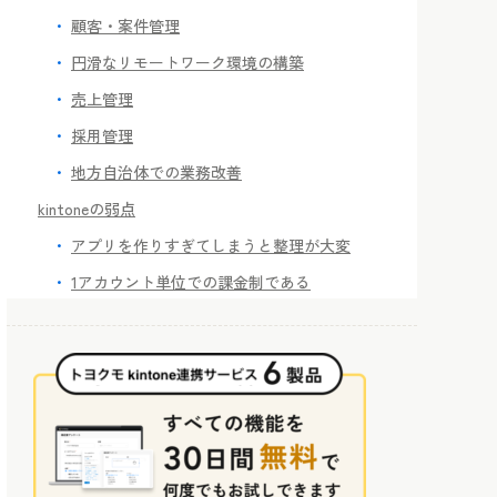
顧客・案件管理
円滑なリモートワーク環境の構築
売上管理
採用管理
地方自治体での業務改善
kintoneの弱点
アプリを作りすぎてしまうと整理が大変
1アカウント単位での課金制である
複数のアプリ内データを横断する精緻な分析
は難しい
kintone内の情報をkintoneライセンスを持た
ない人に共有できない
kintoneのもっと便利な使い方！トヨクモの連携サ
ービス
どんなデータ活用もkintoneにお任せ！連携サービ