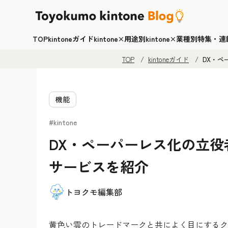
TOP
kintoneガイド
kintone×用途別
kintone×業種別
特集・連
TOP
kintoneガイド
DX・ペ
機能
#kintone
DX・ペーパーレス化の立役者
サービスを紹介
トヨクモ編集部
黄色い雲のトレードマークと共によく目にするクラウ