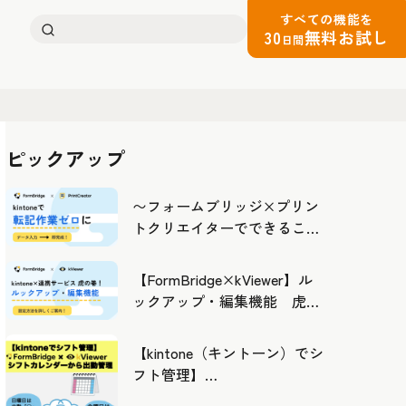
すべての機能を
検
30
無料お試し
日間
索:
ピックアップ
〜フォームブリッジ×プリン
トクリエイターでできるこ
と〜kintoneの活用の幅を広げ
よう
【FormBridge×kViewer】ル
ックアップ・編集機能 虎の
巻！
【kintone（キントーン）でシ
フト管理】
FormBridge×kViewerで作成