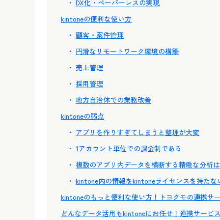
DX化・ペーパーレスの実現
kintoneの便利な使い方
顧客・案件管理
円滑なリモートワーク環境の構築
売上管理
採用管理
地方自治体での業務改善
kintoneの弱点
アプリを作りすぎてしまうと整理が大変
1アカウント単位での課金制である
複数のアプリ内データを横断する精緻な分析は
kintone内の情報をkintoneライセンスを持
kintoneのもっと便利な使い方！トヨクモの連携サ
どんなデータ活用もkintoneにお任せ！連携サービ