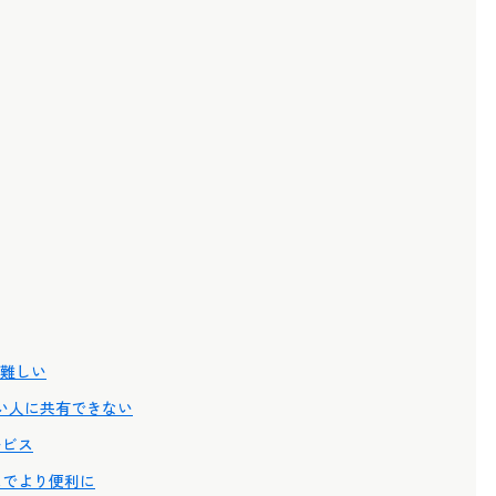
難しい
たない人に共有できない
ービス
スでより便利に