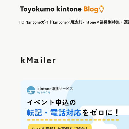
TOP
kintoneガイド
kintone×用途別
kintone×業種別
特集・連
kMailer