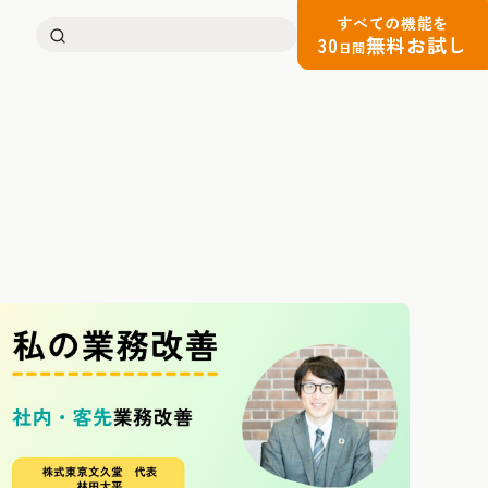
すべての機能を
検
30
無料お試し
日間
索: