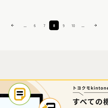
...
6
7
8
9
10
...