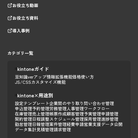
お役立ち動画
お役立ち資料
導入事例
カテゴリ一覧
kintoneガイド
豆知識
verアップ情報
拡張機能
価格
使い方
JS/CSSカスタマイズ
機能
kintone×用途別
設定テンプレート
企業間のやり取り
問い合わせ管理
申込管理
予約管理
労務管理
人事管理
ワークフロー
在庫管理
売上管理
帳票作成
顧客管理
予実管理
申請管理
契約管理
日程調整
スケジュール管理
採用管理
進捗管理
勤怠管理
日報管理
案件管理
経費申請
営業支援
データ公開
データ集計
見積管理
請求管理