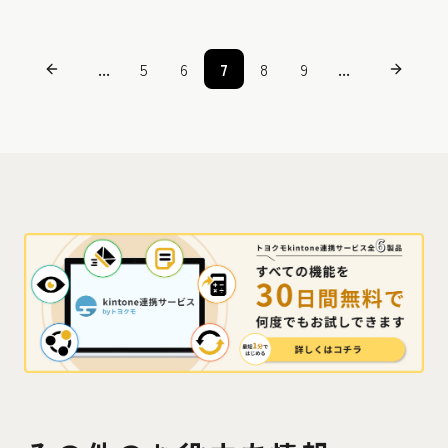
...
5
6
7
8
9
...